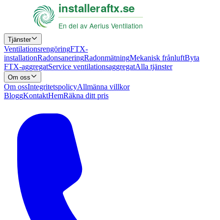
Tjänster
Ventilationsrengöring
FTX-
installation
Radonsanering
Radonmätning
Mekanisk frånluft
Byta
FTX-aggregat
Service ventilationsaggregat
Alla tjänster
Om oss
Om oss
Integritetspolicy
Allmänna villkor
Blogg
Kontakt
Hem
Räkna ditt pris