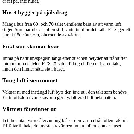
är fel på, inte huset.
Huset bygger på självdrag
Många hus från 60- och 70-talet ventileras bara av att varm luft
stiger. Sommartid står luften still, vintertid drar det kallt. FTX ger ett
jämnt flöde året om, oberoende av vädret.
Fukt som stannar kvar
Imma på badrumsspegeln långt efter duschen betyder att frånluften
inte orkar med. Med FTX förs den fuktiga luften ut i jämn takt,
innan den hinner sätta sig i huset.
Tung luft i sovrummet
Vaknar ni med instängd luft byts den inte ut i den takt som behövs.
Ett tilluftsdon i varje sovrum ger ny, filtrerad luft hela natten.
Värmen försvinner ut
I ett hus utan värmeåtervinning blåser den varma frånluften rakt ut.
FTX tar tillbaka det mesta av värmen innan luften lämnar huset.