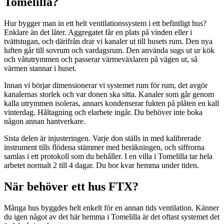
Tomelilla?
Hur bygger man in ett helt ventilationssystem i ett befintligt hus?
Enklare än det låter. Aggregatet får en plats på vinden eller i
tvättstugan, och därifrån drar vi kanaler ut till husets rum. Den nya
luften går till sovrum och vardagsrum. Den använda sugs ut ur kök
och våtutrymmen och passerar värmeväxlaren på vägen ut, så
värmen stannar i huset.
Innan vi börjar dimensionerar vi systemet rum för rum, det avgör
kanalernas storlek och var donen ska sitta. Kanaler som går genom
kalla utrymmen isoleras, annars kondenserar fukten på plåten en kall
vinterdag. Håltagning och elarbete ingår. Du behöver inte boka
någon annan hantverkare.
Sista delen är injusteringen. Varje don ställs in med kalibrerade
instrument tills flödena stämmer med beräkningen, och siffrorna
samlas i ett protokoll som du behåller. I en villa i Tomelilla tar hela
arbetet normalt 2 till 4 dagar. Du bor kvar hemma under tiden.
När behöver ett hus FTX?
Många hus byggdes helt enkelt för en annan tids ventilation. Känner
du igen något av det här hemma i Tomelilla är det oftast systemet det