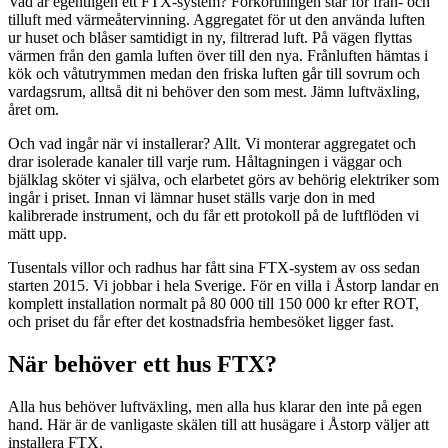
Vad är egentligen ett FTX-system? Förkortningen står för från- och
tilluft med värmeåtervinning. Aggregatet för ut den använda luften
ur huset och blåser samtidigt in ny, filtrerad luft. På vägen flyttas
värmen från den gamla luften över till den nya. Frånluften hämtas i
kök och våtutrymmen medan den friska luften går till sovrum och
vardagsrum, alltså dit ni behöver den som mest. Jämn luftväxling,
året om.
Och vad ingår när vi installerar? Allt. Vi monterar aggregatet och
drar isolerade kanaler till varje rum. Håltagningen i väggar och
bjälklag sköter vi själva, och elarbetet görs av behörig elektriker som
ingår i priset. Innan vi lämnar huset ställs varje don in med
kalibrerade instrument, och du får ett protokoll på de luftflöden vi
mätt upp.
Tusentals villor och radhus har fått sina FTX-system av oss sedan
starten 2015. Vi jobbar i hela Sverige. För en villa i Åstorp landar en
komplett installation normalt på 80 000 till 150 000 kr efter ROT,
och priset du får efter det kostnadsfria hembesöket ligger fast.
När behöver ett hus FTX?
Alla hus behöver luftväxling, men alla hus klarar den inte på egen
hand. Här är de vanligaste skälen till att husägare i Åstorp väljer att
installera FTX.