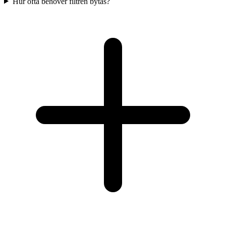
Hur ofta behöver filtren bytas?