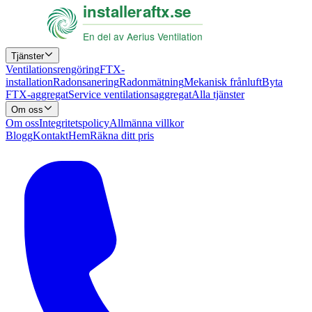
Tjänster
Ventilationsrengöring
FTX-
installation
Radonsanering
Radonmätning
Mekanisk frånluft
Byta
FTX-aggregat
Service ventilationsaggregat
Alla tjänster
Om oss
Om oss
Integritetspolicy
Allmänna villkor
Blogg
Kontakt
Hem
Räkna ditt pris