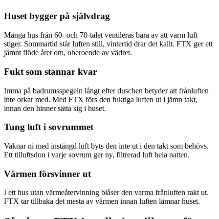
Huset bygger på självdrag
Många hus från 60- och 70-talet ventileras bara av att varm luft
stiger. Sommartid står luften still, vintertid drar det kallt. FTX ger ett
jämnt flöde året om, oberoende av vädret.
Fukt som stannar kvar
Imma på badrumsspegeln långt efter duschen betyder att frånluften
inte orkar med. Med FTX förs den fuktiga luften ut i jämn takt,
innan den hinner sätta sig i huset.
Tung luft i sovrummet
Vaknar ni med instängd luft byts den inte ut i den takt som behövs.
Ett tilluftsdon i varje sovrum ger ny, filtrerad luft hela natten.
Värmen försvinner ut
I ett hus utan värmeåtervinning blåser den varma frånluften rakt ut.
FTX tar tillbaka det mesta av värmen innan luften lämnar huset.