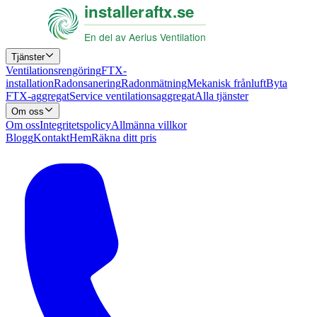
Tjänster
Ventilationsrengöring
FTX-
installation
Radonsanering
Radonmätning
Mekanisk frånluft
Byta
FTX-aggregat
Service ventilationsaggregat
Alla tjänster
Om oss
Om oss
Integritetspolicy
Allmänna villkor
Blogg
Kontakt
Hem
Räkna ditt pris