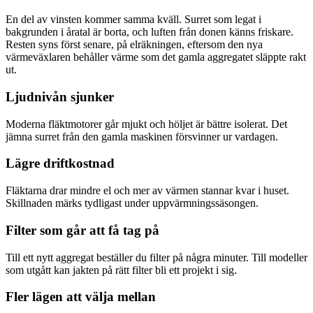
En del av vinsten kommer samma kväll. Surret som legat i
bakgrunden i åratal är borta, och luften från donen känns friskare.
Resten syns först senare, på elräkningen, eftersom den nya
värmeväxlaren behåller värme som det gamla aggregatet släppte rakt
ut.
Ljudnivån sjunker
Moderna fläktmotorer går mjukt och höljet är bättre isolerat. Det
jämna surret från den gamla maskinen försvinner ur vardagen.
Lägre driftkostnad
Fläktarna drar mindre el och mer av värmen stannar kvar i huset.
Skillnaden märks tydligast under uppvärmningssäsongen.
Filter som går att få tag på
Till ett nytt aggregat beställer du filter på några minuter. Till modeller
som utgått kan jakten på rätt filter bli ett projekt i sig.
Fler lägen att välja mellan