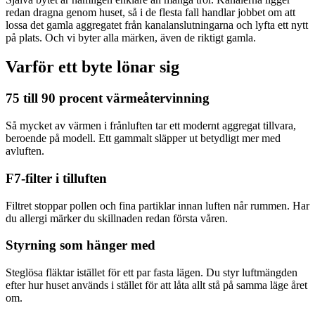
redan dragna genom huset, så i de flesta fall handlar jobbet om att
lossa det gamla aggregatet från kanalanslutningarna och lyfta ett nytt
på plats. Och vi byter alla märken, även de riktigt gamla.
Varför ett byte lönar sig
75 till 90 procent värmeåtervinning
Så mycket av värmen i frånluften tar ett modernt aggregat tillvara,
beroende på modell. Ett gammalt släpper ut betydligt mer med
avluften.
F7-filter i tilluften
Filtret stoppar pollen och fina partiklar innan luften når rummen. Har
du allergi märker du skillnaden redan första våren.
Styrning som hänger med
Steglösa fläktar istället för ett par fasta lägen. Du styr luftmängden
efter hur huset används i stället för att låta allt stå på samma läge året
om.