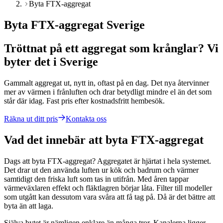
Byta FTX-aggregat
Byta FTX-aggregat Sverige
Tröttnat på ett aggregat som krånglar? Vi
byter det i Sverige
Gammalt aggregat ut, nytt in, oftast på en dag. Det nya återvinner
mer av värmen i frånluften och drar betydligt mindre el än det som
står där idag. Fast pris efter kostnadsfritt hembesök.
Räkna ut ditt pris
Kontakta oss
Vad det innebär att byta FTX-aggregat
Dags att byta FTX-aggregat? Aggregatet är hjärtat i hela systemet.
Det drar ut den använda luften ur kök och badrum och värmer
samtidigt den friska luft som tas in utifrån. Med åren tappar
värmeväxlaren effekt och fläktlagren börjar låta. Filter till modeller
som utgått kan dessutom vara svåra att få tag på. Då är det bättre att
byta än att laga.
Själva bytet är nämligen enklare än många tror. Kanalerna ligger