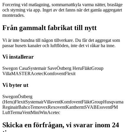
Forcering vid matlagning, sommarnattkyla varma nätter, brasläge
och styrning via app. Inget av det fanns när det gamla aggregatet
monterades.
Från gammalt fabrikat till nytt
Vi är inte bundna till någon tillverkare. Du får det aggregat som
passar husets kanaler och luftflöden, inte det vi råkar ha inne.
Vi installerar
Swegon Casa
Systemair Save
Östberg Heru
FläktGroup
VillaMASTER
Acetec
Komfovent
Flexit
Vi byter ut
Swegon
Östberg
(Heru)
Flexit
Systemair
Villavent
Komfovent
FläktGroup
Husqvarna
Reginair
Bahco
Temovex
Rexovent
Kantherm
SVAB
Essvent
PM
Luft
TermaVent
MiniWin
Acetec
Skicka en förfrågan, vi svarar inom 24