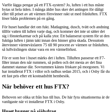
Varför lägga pengar på ett FTX-system? Jo, luften i ett hus måste
bytas ut hela tiden. I många äldre hus sker det antingen för dåligt
eller till priset av att värmen försvinner rakt ut med frånluften. FTX
löser båda problemen på en gång.
För huset handlar det om fukt. Matlagning, dusch, tvätt och andning
tillför vatten till luften varje dag, och kommer det inte ut sätter det
sig i fönsterkarmar och på kalla ytor. Ett balanserat system för ut den
fuktiga luften i jämn takt innan den hinner göra skada. Dessutom
återvinner värmeväxlaren 75 till 90 procent av värmen ur frånluften,
så luftväxlingen slutar vara en ren värmeförlust.
För er som bor i huset märks det i luften. Tilluften passerar ett F7-
filter innan den når rummen, så pollen och det mesta av det fina
dammet stannar där. Sovrummen känns friskare på morgonen. Vi
har installerat FTX i villor och radhus sedan 2015, och i Osby får du
ett fast pris efter ett kostnadsfritt hembesök.
När behöver ett hus FTX?
Behoven ser olika ut från hus till hus. De här fyra situationerna är de
vanligaste när vi installerar FTX i Osby.
Huset bygger på självdrag