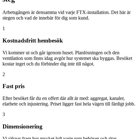
Arbetsgången är densamma vid varje FTX-installation. Det här är
stegen och vad de innebär för dig som kund.
1
Kostnadsfritt hembesök
Vi kommer ut och går igenom huset. Planlösningen och den
ventilation som finns idag avgör hur systemet ska byggas. Besöket
kostar inget och du förbinder dig inte till något.
2
Fast pris
Efter besöket får du en offert där allt är med: aggregat, kanaler,
elarbete och injustering. Priset ligger fast hela vägen till färdigt jobb.
3
Dimensionering
Vi räknar fram hur mycket luft varje rum behöver och ritar