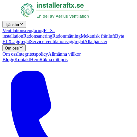
Tjänster
Ventilationsrengöring
FTX-
installation
Radonsanering
Radonmätning
Mekanisk frånluft
Byta
FTX-aggregat
Service ventilationsaggregat
Alla tjänster
Om oss
Om oss
Integritetspolicy
Allmänna villkor
Blogg
Kontakt
Hem
Räkna ditt pris