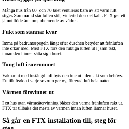
Många hus från 60- och 70-talet ventileras bara av att varm luft
stiger. Sommartid står luften still, vintertid drar det kallt. FTX ger ett
jämnt flöde året om, oberoende av vädret.
Fukt som stannar kvar
Imma på badrumsspegeln långt efter duschen betyder att frånluften
inte orkar med. Med FTX förs den fuktiga luften ut i jämn takt,
innan den hinner sätta sig i huset.
Tung luft i sovrummet
Vaknar ni med instängd luft byts den inte ut i den takt som behövs.
Ett tilluftsdon i varje sovrum ger ny, filtrerad luft hela natten.
Värmen försvinner ut
I ett hus utan värmeåtervinning blåser den varma frånluften rakt ut.
FTX tar tillbaka det mesta av värmen innan luften lämnar huset.
Så går en FTX-installation till, steg för
steg