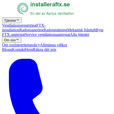
Tjänster
Ventilationsrengöring
FTX-
installation
Radonsanering
Radonmätning
Mekanisk frånluft
Byta
FTX-aggregat
Service ventilationsaggregat
Alla tjänster
Om oss
Om oss
Integritetspolicy
Allmänna villkor
Blogg
Kontakt
Hem
Räkna ditt pris