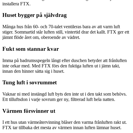
installera FTX.
Huset bygger på självdrag
Många hus från 60- och 70-talet ventileras bara av att varm luft
stiger. Sommartid står luften still, vintertid drar det kallt. FTX ger ett
jämnt flöde året om, oberoende av vädret.
Fukt som stannar kvar
Imma på badrumsspegeln långt efter duschen betyder att frånluften
inte orkar med. Med FTX förs den fuktiga luften ut i jämn takt,
innan den hinner sätta sig i huset.
Tung luft i sovrummet
Vaknar ni med instängd luft byts den inte ut i den takt som behövs.
Ett tilluftsdon i varje sovrum ger ny, filtrerad luft hela natten.
Värmen försvinner ut
I ett hus utan värmeåtervinning blåser den varma frånluften rakt ut.
FTX tar tillbaka det mesta av värmen innan luften lämnar huset.