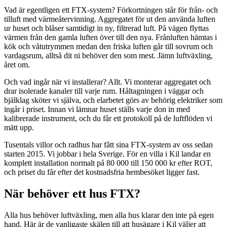
Vad är egentligen ett FTX-system? Förkortningen står för från- och
tilluft med värmeåtervinning. Aggregatet för ut den använda luften
ur huset och blåser samtidigt in ny, filtrerad luft. På vägen flyttas
värmen från den gamla luften över till den nya. Frånluften hämtas i
kök och våtutrymmen medan den friska luften går till sovrum och
vardagsrum, alltså dit ni behöver den som mest. Jämn luftväxling,
året om.
Och vad ingår när vi installerar? Allt. Vi monterar aggregatet och
drar isolerade kanaler till varje rum. Håltagningen i väggar och
bjälklag sköter vi själva, och elarbetet görs av behörig elektriker som
ingår i priset. Innan vi lämnar huset ställs varje don in med
kalibrerade instrument, och du får ett protokoll på de luftflöden vi
mätt upp.
Tusentals villor och radhus har fått sina FTX-system av oss sedan
starten 2015. Vi jobbar i hela Sverige. För en villa i Kil landar en
komplett installation normalt på 80 000 till 150 000 kr efter ROT,
och priset du får efter det kostnadsfria hembesöket ligger fast.
När behöver ett hus FTX?
Alla hus behöver luftväxling, men alla hus klarar den inte på egen
hand. Här är de vanligaste skälen till att husägare i Kil väljer att