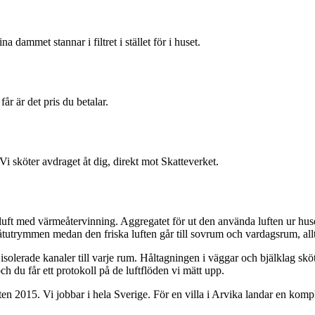
 dammet stannar i filtret i stället för i huset.
år är det pris du betalar.
 sköter avdraget åt dig, direkt mot Skatteverket.
luft med värmeåtervinning. Aggregatet för ut den använda luften ur huset 
våtutrymmen medan den friska luften går till sovrum och vardagsrum, all
isolerade kanaler till varje rum. Håltagningen i väggar och bjälklag sköte
ch du får ett protokoll på de luftflöden vi mätt upp.
en 2015. Vi jobbar i hela Sverige. För en villa i Arvika landar en kompl