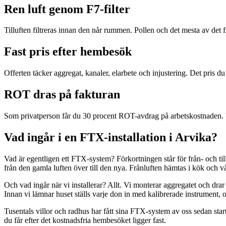
Ren luft genom F7-filter
Tilluften filtreras innan den når rummen. Pollen och det mesta av det fina
Fast pris efter hembesök
Offerten täcker aggregat, kanaler, elarbete och injustering. Det pris du f
ROT dras på fakturan
Som privatperson får du 30 procent ROT-avdrag på arbetskostnaden. Vi
Vad ingår i en FTX-installation i Arvika?
Vad är egentligen ett FTX-system? Förkortningen står för från- och til
från den gamla luften över till den nya. Frånluften hämtas i kök och 
Och vad ingår när vi installerar? Allt. Vi monterar aggregatet och drar 
Innan vi lämnar huset ställs varje don in med kalibrerade instrument, o
Tusentals villor och radhus har fått sina FTX-system av oss sedan start
du får efter det kostnadsfria hembesöket ligger fast.