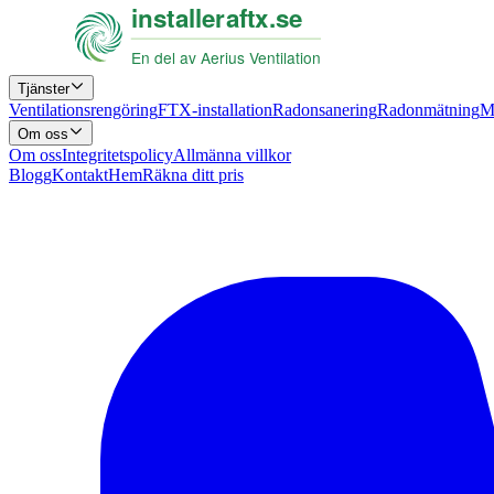
Tjänster
Ventilationsrengöring
FTX-installation
Radonsanering
Radonmätning
M
Om oss
Om oss
Integritetspolicy
Allmänna villkor
Blogg
Kontakt
Hem
Räkna ditt pris