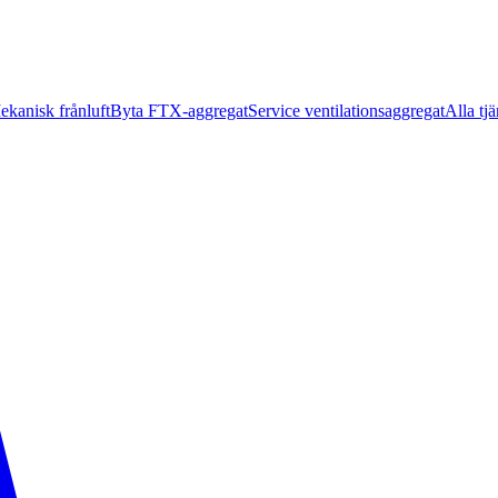
ekanisk frånluft
Byta FTX-aggregat
Service ventilationsaggregat
Alla tjä