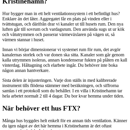
Kristinehamn?
Hur bygger man in ett helt ventilationssystem i ett befintligt hus?
Enklare än det låter. Aggregatet får en plats på vinden eller i
tvättstugan, och därifrån drar vi kanaler ut till husets rum. Den nya
luften går till sovrum och vardagsrum. Den använda sugs ut ur kök
och våtutrymmen och passerar värmeväxlaren på vägen ut, så
värmen stannar i huset.
Innan vi börjar dimensionerar vi systemet rum för rum, det avgör
kanalernas storlek och var donen ska sitta. Kanaler som går genom
kalla utrymmen isoleras, annars kondenserar fukten på plåten en kall
vinterdag. Håltagning och elarbete ingår. Du behöver inte boka
någon annan hantverkare.
Sista delen är injusteringen. Varje don ställs in med kalibrerade
instrument tills flödena stämmer med beräkningen, och siffrorna
samlas i ett protokoll som du behåller. I en villa i Kristinehamn tar
hela arbetet normalt 2 till 4 dagar. Du bor kvar hemma under tiden.
När behöver ett hus FTX?
Många hus byggdes helt enkelt för en annan tids ventilation. Känner
du igen något av det här hemma i Kristinehamn är det oftast