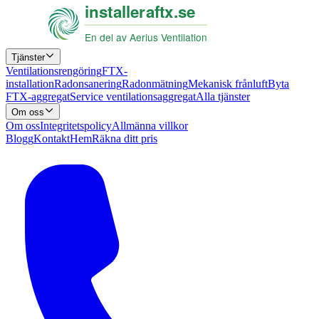
Tjänster
Ventilationsrengöring
FTX-
installation
Radonsanering
Radonmätning
Mekanisk frånluft
Byta
FTX-aggregat
Service ventilationsaggregat
Alla tjänster
Om oss
Om oss
Integritetspolicy
Allmänna villkor
Blogg
Kontakt
Hem
Räkna ditt pris