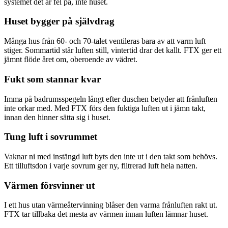
systemet det är fel på, inte huset.
Huset bygger på självdrag
Många hus från 60- och 70-talet ventileras bara av att varm luft
stiger. Sommartid står luften still, vintertid drar det kallt. FTX ger ett
jämnt flöde året om, oberoende av vädret.
Fukt som stannar kvar
Imma på badrumsspegeln långt efter duschen betyder att frånluften
inte orkar med. Med FTX förs den fuktiga luften ut i jämn takt,
innan den hinner sätta sig i huset.
Tung luft i sovrummet
Vaknar ni med instängd luft byts den inte ut i den takt som behövs.
Ett tilluftsdon i varje sovrum ger ny, filtrerad luft hela natten.
Värmen försvinner ut
I ett hus utan värmeåtervinning blåser den varma frånluften rakt ut.
FTX tar tillbaka det mesta av värmen innan luften lämnar huset.