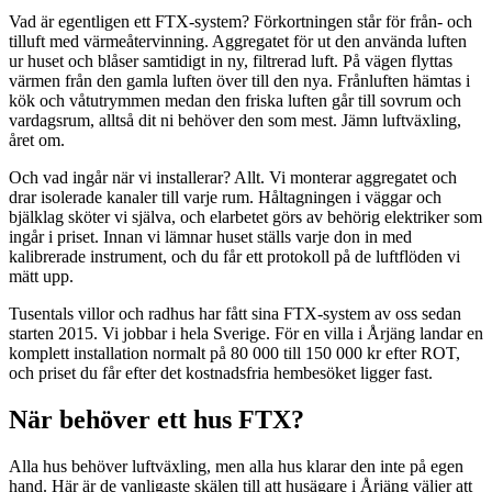
Vad är egentligen ett FTX-system? Förkortningen står för från- och
tilluft med värmeåtervinning. Aggregatet för ut den använda luften
ur huset och blåser samtidigt in ny, filtrerad luft. På vägen flyttas
värmen från den gamla luften över till den nya. Frånluften hämtas i
kök och våtutrymmen medan den friska luften går till sovrum och
vardagsrum, alltså dit ni behöver den som mest. Jämn luftväxling,
året om.
Och vad ingår när vi installerar? Allt. Vi monterar aggregatet och
drar isolerade kanaler till varje rum. Håltagningen i väggar och
bjälklag sköter vi själva, och elarbetet görs av behörig elektriker som
ingår i priset. Innan vi lämnar huset ställs varje don in med
kalibrerade instrument, och du får ett protokoll på de luftflöden vi
mätt upp.
Tusentals villor och radhus har fått sina FTX-system av oss sedan
starten 2015. Vi jobbar i hela Sverige. För en villa i Årjäng landar en
komplett installation normalt på 80 000 till 150 000 kr efter ROT,
och priset du får efter det kostnadsfria hembesöket ligger fast.
När behöver ett hus FTX?
Alla hus behöver luftväxling, men alla hus klarar den inte på egen
hand. Här är de vanligaste skälen till att husägare i Årjäng väljer att