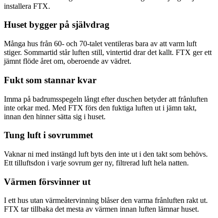
installera FTX.
Huset bygger på självdrag
Många hus från 60- och 70-talet ventileras bara av att varm luft
stiger. Sommartid står luften still, vintertid drar det kallt. FTX ger ett
jämnt flöde året om, oberoende av vädret.
Fukt som stannar kvar
Imma på badrumsspegeln långt efter duschen betyder att frånluften
inte orkar med. Med FTX förs den fuktiga luften ut i jämn takt,
innan den hinner sätta sig i huset.
Tung luft i sovrummet
Vaknar ni med instängd luft byts den inte ut i den takt som behövs.
Ett tilluftsdon i varje sovrum ger ny, filtrerad luft hela natten.
Värmen försvinner ut
I ett hus utan värmeåtervinning blåser den varma frånluften rakt ut.
FTX tar tillbaka det mesta av värmen innan luften lämnar huset.