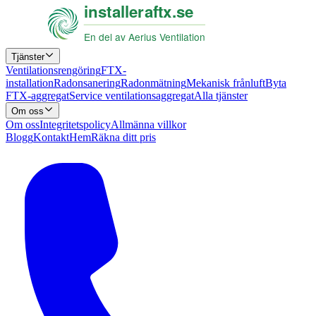
Tjänster
Ventilationsrengöring
FTX-
installation
Radonsanering
Radonmätning
Mekanisk frånluft
Byta
FTX-aggregat
Service ventilationsaggregat
Alla tjänster
Om oss
Om oss
Integritetspolicy
Allmänna villkor
Blogg
Kontakt
Hem
Räkna ditt pris