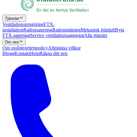
Tjänster
Ventilationsrengöring
FTX-
installation
Radonsanering
Radonmätning
Mekanisk frånluft
Byta
FTX-aggregat
Service ventilationsaggregat
Alla tjänster
Om oss
Om oss
Integritetspolicy
Allmänna villkor
Blogg
Kontakt
Hem
Räkna ditt pris