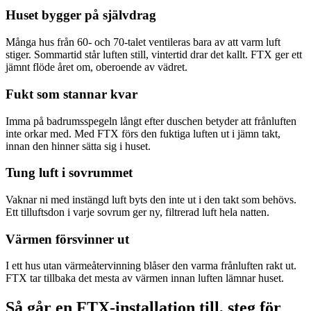
Huset bygger på självdrag
Många hus från 60- och 70-talet ventileras bara av att varm luft
stiger. Sommartid står luften still, vintertid drar det kallt. FTX ger ett
jämnt flöde året om, oberoende av vädret.
Fukt som stannar kvar
Imma på badrumsspegeln långt efter duschen betyder att frånluften
inte orkar med. Med FTX förs den fuktiga luften ut i jämn takt,
innan den hinner sätta sig i huset.
Tung luft i sovrummet
Vaknar ni med instängd luft byts den inte ut i den takt som behövs.
Ett tilluftsdon i varje sovrum ger ny, filtrerad luft hela natten.
Värmen försvinner ut
I ett hus utan värmeåtervinning blåser den varma frånluften rakt ut.
FTX tar tillbaka det mesta av värmen innan luften lämnar huset.
Så går en FTX-installation till, steg för