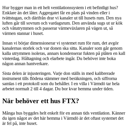
Hur bygger man in ett helt ventilationssystem i ett befintligt hus?
Enklare än det låter. Aggregatet får en plats på vinden eller i
tvättstugan, och därifrån drar vi kanaler ut till husets rum. Den nya
luften går till sovrum och vardagsrum. Den använda sugs ut ur kök
och våtutrymmen och passerar värmeväxlaren på vägen ut, så
värmen stannar i huset.
Innan vi börjar dimensionerar vi systemet rum för rum, det avgör
kanalernas storlek och var donen ska sitta. Kanaler som går genom
kalla utrymmen isoleras, annars kondenserar fukten på plåten en kall
vinterdag. Håltagning och elarbete ingår. Du behöver inte boka
någon annan hantverkare.
Sista delen är injusteringen. Varje don ställs in med kalibrerade
instrument tills flödena stämmer med beräkningen, och siffrorna
samlas i ett protokoll som du behåller. I en villa i Värmdö tar hela
arbetet normalt 2 till 4 dagar. Du bor kvar hemma under tiden.
När behöver ett hus FTX?
Många hus byggdes helt enkelt för en annan tids ventilation. Känner
du igen något av det här hemma i Värmdö är det oftast systemet det
är fel på, inte huset.