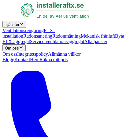
Tjänster
Ventilationsrengöring
FTX-
installation
Radonsanering
Radonmätning
Mekanisk frånluft
Byta
FTX-aggregat
Service ventilationsaggregat
Alla tjänster
Om oss
Om oss
Integritetspolicy
Allmänna villkor
Blogg
Kontakt
Hem
Räkna ditt pris