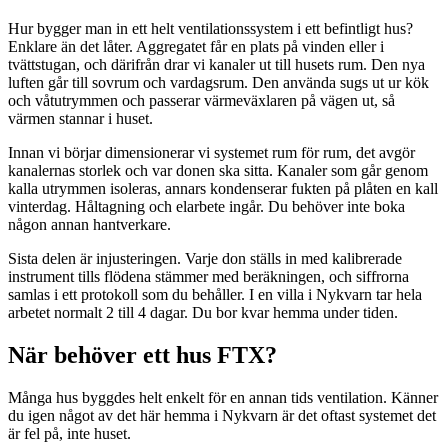
Hur bygger man in ett helt ventilationssystem i ett befintligt hus?
Enklare än det låter. Aggregatet får en plats på vinden eller i
tvättstugan, och därifrån drar vi kanaler ut till husets rum. Den nya
luften går till sovrum och vardagsrum. Den använda sugs ut ur kök
och våtutrymmen och passerar värmeväxlaren på vägen ut, så
värmen stannar i huset.
Innan vi börjar dimensionerar vi systemet rum för rum, det avgör
kanalernas storlek och var donen ska sitta. Kanaler som går genom
kalla utrymmen isoleras, annars kondenserar fukten på plåten en kall
vinterdag. Håltagning och elarbete ingår. Du behöver inte boka
någon annan hantverkare.
Sista delen är injusteringen. Varje don ställs in med kalibrerade
instrument tills flödena stämmer med beräkningen, och siffrorna
samlas i ett protokoll som du behåller. I en villa i Nykvarn tar hela
arbetet normalt 2 till 4 dagar. Du bor kvar hemma under tiden.
När behöver ett hus FTX?
Många hus byggdes helt enkelt för en annan tids ventilation. Känner
du igen något av det här hemma i Nykvarn är det oftast systemet det
är fel på, inte huset.