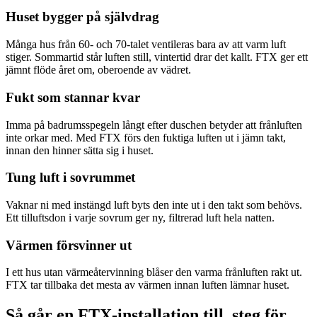
Huset bygger på självdrag
Många hus från 60- och 70-talet ventileras bara av att varm luft
stiger. Sommartid står luften still, vintertid drar det kallt. FTX ger ett
jämnt flöde året om, oberoende av vädret.
Fukt som stannar kvar
Imma på badrumsspegeln långt efter duschen betyder att frånluften
inte orkar med. Med FTX förs den fuktiga luften ut i jämn takt,
innan den hinner sätta sig i huset.
Tung luft i sovrummet
Vaknar ni med instängd luft byts den inte ut i den takt som behövs.
Ett tilluftsdon i varje sovrum ger ny, filtrerad luft hela natten.
Värmen försvinner ut
I ett hus utan värmeåtervinning blåser den varma frånluften rakt ut.
FTX tar tillbaka det mesta av värmen innan luften lämnar huset.
Så går en FTX-installation till, steg för