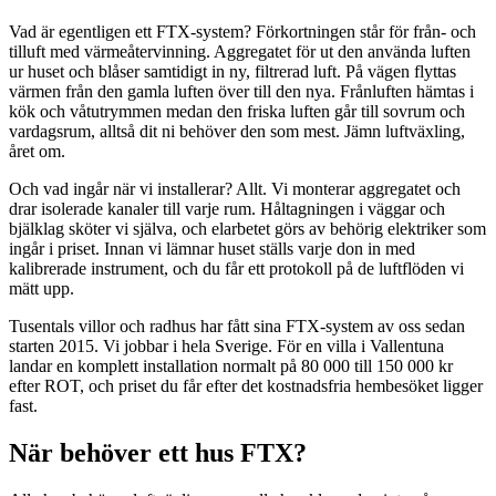
Vad är egentligen ett FTX-system? Förkortningen står för från- och
tilluft med värmeåtervinning. Aggregatet för ut den använda luften
ur huset och blåser samtidigt in ny, filtrerad luft. På vägen flyttas
värmen från den gamla luften över till den nya. Frånluften hämtas i
kök och våtutrymmen medan den friska luften går till sovrum och
vardagsrum, alltså dit ni behöver den som mest. Jämn luftväxling,
året om.
Och vad ingår när vi installerar? Allt. Vi monterar aggregatet och
drar isolerade kanaler till varje rum. Håltagningen i väggar och
bjälklag sköter vi själva, och elarbetet görs av behörig elektriker som
ingår i priset. Innan vi lämnar huset ställs varje don in med
kalibrerade instrument, och du får ett protokoll på de luftflöden vi
mätt upp.
Tusentals villor och radhus har fått sina FTX-system av oss sedan
starten 2015. Vi jobbar i hela Sverige. För en villa i Vallentuna
landar en komplett installation normalt på 80 000 till 150 000 kr
efter ROT, och priset du får efter det kostnadsfria hembesöket ligger
fast.
När behöver ett hus FTX?