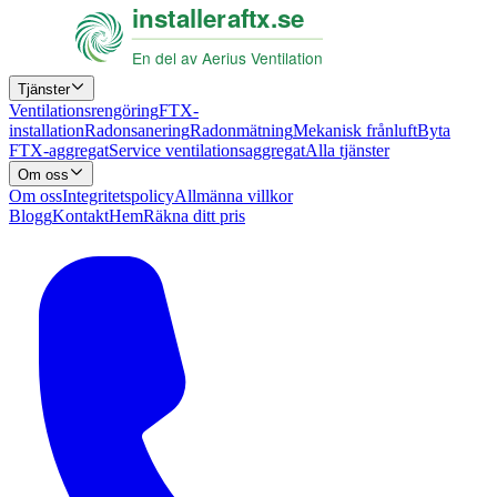
Tjänster
Ventilationsrengöring
FTX-
installation
Radonsanering
Radonmätning
Mekanisk frånluft
Byta
FTX-aggregat
Service ventilationsaggregat
Alla tjänster
Om oss
Om oss
Integritetspolicy
Allmänna villkor
Blogg
Kontakt
Hem
Räkna ditt pris