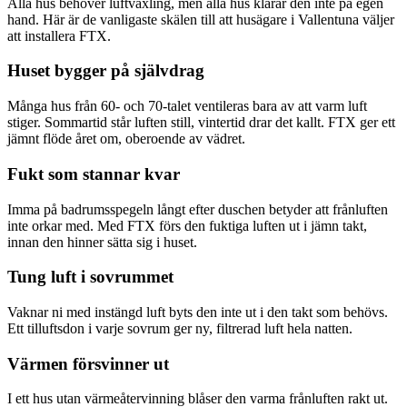
Alla hus behöver luftväxling, men alla hus klarar den inte på egen
hand. Här är de vanligaste skälen till att husägare i Vallentuna väljer
att installera FTX.
Huset bygger på självdrag
Många hus från 60- och 70-talet ventileras bara av att varm luft
stiger. Sommartid står luften still, vintertid drar det kallt. FTX ger ett
jämnt flöde året om, oberoende av vädret.
Fukt som stannar kvar
Imma på badrumsspegeln långt efter duschen betyder att frånluften
inte orkar med. Med FTX förs den fuktiga luften ut i jämn takt,
innan den hinner sätta sig i huset.
Tung luft i sovrummet
Vaknar ni med instängd luft byts den inte ut i den takt som behövs.
Ett tilluftsdon i varje sovrum ger ny, filtrerad luft hela natten.
Värmen försvinner ut
I ett hus utan värmeåtervinning blåser den varma frånluften rakt ut.