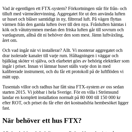
Vad är egentligen ett FTX-system? Förkortningen står för från- och
tilluft med värmeåtervinning. Aggregatet för ut den använda luften
ur huset och blåser samtidigt in ny, filtrerad luft. På vägen flyttas
värmen från den gamla luften över till den nya. Frånluften hämtas i
kök och våtutrymmen medan den friska luften går till sovrum och
vardagsrum, alltså dit ni behöver den som mest. Jämn luftväxling,
året om.
Och vad ingår när vi installerar? Allt. Vi monterar aggregatet och
drar isolerade kanaler till varje rum. Håltagningen i väggar och
bjälklag sköter vi själva, och elarbetet görs av behörig elektriker som
ingår i priset. Innan vi lämnar huset ställs varje don in med
kalibrerade instrument, och du får ett protokoll på de luftflöden vi
mätt upp.
Tusentals villor och radhus har fått sina FTX-system av oss sedan
starten 2015. Vi jobbar i hela Sverige. För en villa i Strömsund
landar en komplett installation normalt på 80 000 till 150 000 kr
efter ROT, och priset du får efter det kostnadsfria hembesöket ligger
fast.
När behöver ett hus FTX?