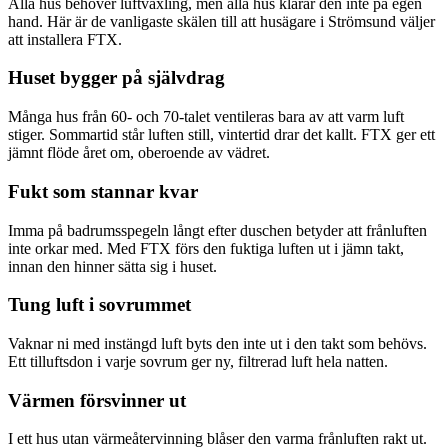
Alla hus behöver luftväxling, men alla hus klarar den inte på egen
hand. Här är de vanligaste skälen till att husägare i Strömsund väljer
att installera FTX.
Huset bygger på självdrag
Många hus från 60- och 70-talet ventileras bara av att varm luft
stiger. Sommartid står luften still, vintertid drar det kallt. FTX ger ett
jämnt flöde året om, oberoende av vädret.
Fukt som stannar kvar
Imma på badrumsspegeln långt efter duschen betyder att frånluften
inte orkar med. Med FTX förs den fuktiga luften ut i jämn takt,
innan den hinner sätta sig i huset.
Tung luft i sovrummet
Vaknar ni med instängd luft byts den inte ut i den takt som behövs.
Ett tilluftsdon i varje sovrum ger ny, filtrerad luft hela natten.
Värmen försvinner ut
I ett hus utan värmeåtervinning blåser den varma frånluften rakt ut.