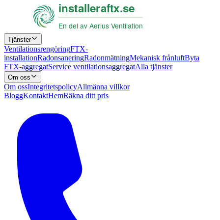
Tjänster
Ventilationsrengöring
FTX-
installation
Radonsanering
Radonmätning
Mekanisk frånluft
Byta
FTX-aggregat
Service ventilationsaggregat
Alla tjänster
Om oss
Om oss
Integritetspolicy
Allmänna villkor
Blogg
Kontakt
Hem
Räkna ditt pris