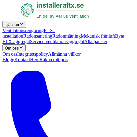
Tjänster
Ventilationsrengöring
FTX-
installation
Radonsanering
Radonmätning
Mekanisk frånluft
Byta
FTX-aggregat
Service ventilationsaggregat
Alla tjänster
Om oss
Om oss
Integritetspolicy
Allmänna villkor
Blogg
Kontakt
Hem
Räkna ditt pris