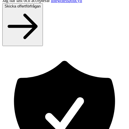
Jag har läst och accepterar
integritetspolicyn
Skicka offertförfrågan