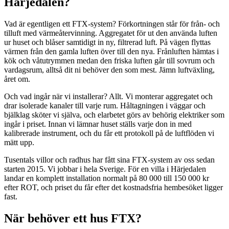
Härjedalen?
Vad är egentligen ett FTX-system? Förkortningen står för från- och
tilluft med värmeåtervinning. Aggregatet för ut den använda luften
ur huset och blåser samtidigt in ny, filtrerad luft. På vägen flyttas
värmen från den gamla luften över till den nya. Frånluften hämtas i
kök och våtutrymmen medan den friska luften går till sovrum och
vardagsrum, alltså dit ni behöver den som mest. Jämn luftväxling,
året om.
Och vad ingår när vi installerar? Allt. Vi monterar aggregatet och
drar isolerade kanaler till varje rum. Håltagningen i väggar och
bjälklag sköter vi själva, och elarbetet görs av behörig elektriker som
ingår i priset. Innan vi lämnar huset ställs varje don in med
kalibrerade instrument, och du får ett protokoll på de luftflöden vi
mätt upp.
Tusentals villor och radhus har fått sina FTX-system av oss sedan
starten 2015. Vi jobbar i hela Sverige. För en villa i Härjedalen
landar en komplett installation normalt på 80 000 till 150 000 kr
efter ROT, och priset du får efter det kostnadsfria hembesöket ligger
fast.
När behöver ett hus FTX?