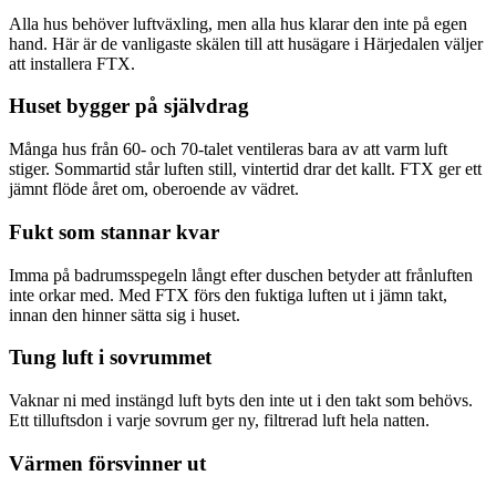
Alla hus behöver luftväxling, men alla hus klarar den inte på egen
hand. Här är de vanligaste skälen till att husägare i Härjedalen väljer
att installera FTX.
Huset bygger på självdrag
Många hus från 60- och 70-talet ventileras bara av att varm luft
stiger. Sommartid står luften still, vintertid drar det kallt. FTX ger ett
jämnt flöde året om, oberoende av vädret.
Fukt som stannar kvar
Imma på badrumsspegeln långt efter duschen betyder att frånluften
inte orkar med. Med FTX förs den fuktiga luften ut i jämn takt,
innan den hinner sätta sig i huset.
Tung luft i sovrummet
Vaknar ni med instängd luft byts den inte ut i den takt som behövs.
Ett tilluftsdon i varje sovrum ger ny, filtrerad luft hela natten.
Värmen försvinner ut