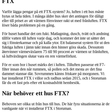
FTX
Varför lägga pengar på ett FTX-system? Jo, luften i ett hus måste
bytas ut hela tiden. I många äldre hus sker det antingen för dåligt
eller till priset av att värmen försvinner rakt ut med frånluften. FTX
löser båda problemen på en gång.
För huset handlar det om fukt. Matlagning, dusch, tvätt och andning
tillför vatten till luften varje dag, och kommer det inte ut sätter det
sig i fönsterkarmar och på kalla ytor. Ett balanserat system för ut den
fuktiga luften i jämn takt innan den hinner göra skada. Dessutom
återvinner värmeväxlaren 75 till 90 procent av värmen ur frånluften,
så luftväxlingen slutar vara en ren värmeförlust.
För er som bor i huset märks det i luften. Tilluften passerar ett F7-
filter innan den når rummen, så pollen och det mesta av det fina
dammet stannar där. Sovrummen känns friskare på morgonen. Vi
har installerat FTX i villor och radhus sedan 2015, och i Storuman
får du ett fast pris efter ett kostnadsfritt hembesök.
När behöver ett hus FTX?
Behoven ser olika ut från hus till hus. De här fyra situationerna är de
vanligaste när vi installerar FTX i Storuman.