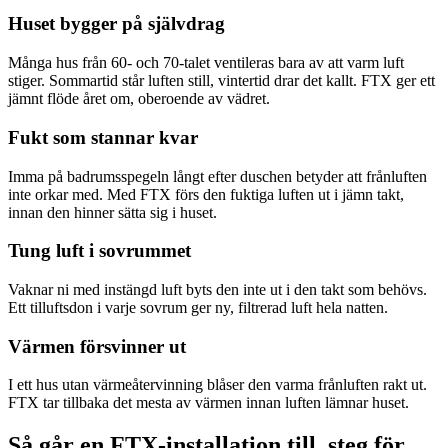
Huset bygger på självdrag
Många hus från 60- och 70-talet ventileras bara av att varm luft
stiger. Sommartid står luften still, vintertid drar det kallt. FTX ger ett
jämnt flöde året om, oberoende av vädret.
Fukt som stannar kvar
Imma på badrumsspegeln långt efter duschen betyder att frånluften
inte orkar med. Med FTX förs den fuktiga luften ut i jämn takt,
innan den hinner sätta sig i huset.
Tung luft i sovrummet
Vaknar ni med instängd luft byts den inte ut i den takt som behövs.
Ett tilluftsdon i varje sovrum ger ny, filtrerad luft hela natten.
Värmen försvinner ut
I ett hus utan värmeåtervinning blåser den varma frånluften rakt ut.
FTX tar tillbaka det mesta av värmen innan luften lämnar huset.
Så går en FTX-installation till, steg för