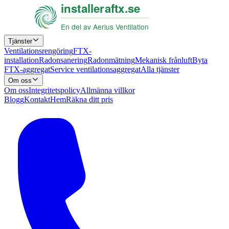
Tjänster
Ventilationsrengöring
FTX-
installation
Radonsanering
Radonmätning
Mekanisk frånluft
Byta
FTX-aggregat
Service ventilationsaggregat
Alla tjänster
Om oss
Om oss
Integritetspolicy
Allmänna villkor
Blogg
Kontakt
Hem
Räkna ditt pris