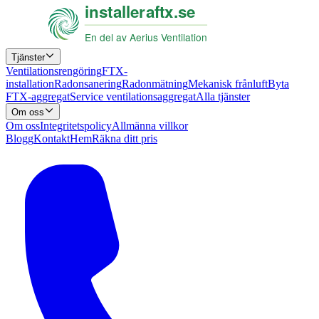
Tjänster
Ventilationsrengöring
FTX-
installation
Radonsanering
Radonmätning
Mekanisk frånluft
Byta
FTX-aggregat
Service ventilationsaggregat
Alla tjänster
Om oss
Om oss
Integritetspolicy
Allmänna villkor
Blogg
Kontakt
Hem
Räkna ditt pris