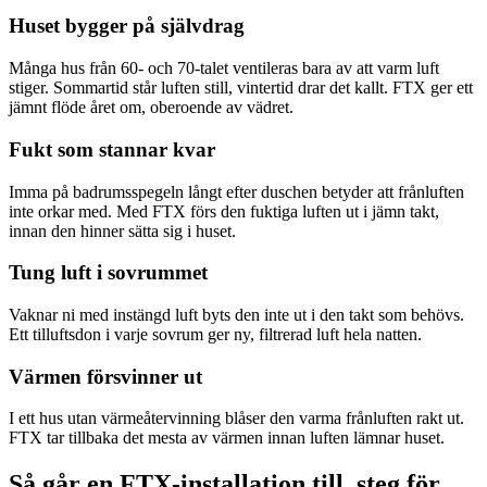
Huset bygger på självdrag
Många hus från 60- och 70-talet ventileras bara av att varm luft
stiger. Sommartid står luften still, vintertid drar det kallt. FTX ger ett
jämnt flöde året om, oberoende av vädret.
Fukt som stannar kvar
Imma på badrumsspegeln långt efter duschen betyder att frånluften
inte orkar med. Med FTX förs den fuktiga luften ut i jämn takt,
innan den hinner sätta sig i huset.
Tung luft i sovrummet
Vaknar ni med instängd luft byts den inte ut i den takt som behövs.
Ett tilluftsdon i varje sovrum ger ny, filtrerad luft hela natten.
Värmen försvinner ut
I ett hus utan värmeåtervinning blåser den varma frånluften rakt ut.
FTX tar tillbaka det mesta av värmen innan luften lämnar huset.
Så går en FTX-installation till, steg för