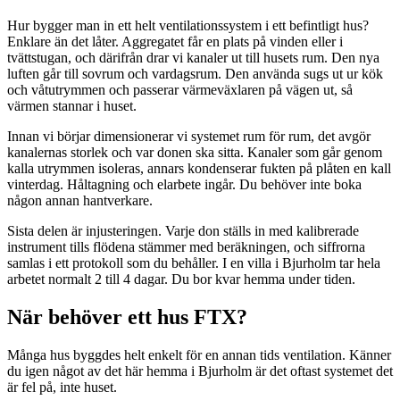
Hur bygger man in ett helt ventilationssystem i ett befintligt hus?
Enklare än det låter. Aggregatet får en plats på vinden eller i
tvättstugan, och därifrån drar vi kanaler ut till husets rum. Den nya
luften går till sovrum och vardagsrum. Den använda sugs ut ur kök
och våtutrymmen och passerar värmeväxlaren på vägen ut, så
värmen stannar i huset.
Innan vi börjar dimensionerar vi systemet rum för rum, det avgör
kanalernas storlek och var donen ska sitta. Kanaler som går genom
kalla utrymmen isoleras, annars kondenserar fukten på plåten en kall
vinterdag. Håltagning och elarbete ingår. Du behöver inte boka
någon annan hantverkare.
Sista delen är injusteringen. Varje don ställs in med kalibrerade
instrument tills flödena stämmer med beräkningen, och siffrorna
samlas i ett protokoll som du behåller. I en villa i Bjurholm tar hela
arbetet normalt 2 till 4 dagar. Du bor kvar hemma under tiden.
När behöver ett hus FTX?
Många hus byggdes helt enkelt för en annan tids ventilation. Känner
du igen något av det här hemma i Bjurholm är det oftast systemet det
är fel på, inte huset.