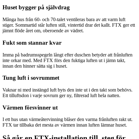
Huset bygger på självdrag
Många hus från 60- och 70-talet ventileras bara av att varm luft
stiger. Sommartid står luften still, vintertid drar det kallt. FTX ger ett
jämnt flöde året om, oberoende av vädret.
Fukt som stannar kvar
Imma på badrumsspegeln långt efter duschen betyder att frånluften
inte orkar med. Med FTX förs den fuktiga luften ut i jämn takt,
innan den hinner sätta sig i huset.
Tung luft i sovrummet
Vaknar ni med instängd luft byts den inte ut i den takt som behövs.
Ett tilluftsdon i varje sovrum ger ny, filtrerad luft hela natten.
Värmen försvinner ut
I ett hus utan värmeåtervinning blåser den varma frånluften rakt ut.
FTX tar tillbaka det mesta av värmen innan luften lämnar huset.
Så går en FTX-installation till, steg för