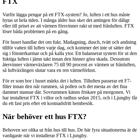
FTX
Varför lägga pengar på ett FTX-system? Jo, luften i ett hus måste
bytas ut hela tiden. I många äldre hus sker det antingen för dåligt
eller till priset av att värmen försvinner rakt ut med frånluften. FTX
löser båda problemen på en gång.
För huset handlar det om fukt. Matlagning, dusch, tvätt och andning
tillför vatten till luften varje dag, och kommer det inte ut sätter det
sig i fönsterkarmar och på kalla ytor. Ett balanserat system för ut den
fuktiga luften i jämn takt innan den hinner göra skada. Dessutom
återvinner värmeväxlaren 75 till 90 procent av värmen ur frånluften,
så luftväxlingen slutar vara en ren värmeförlust.
För er som bor i huset märks det i luften. Tilluften passerar ett F7-
filter innan den når rummen, så pollen och det mesta av det fina
dammet stannar där. Sovrummen känns friskare på morgonen. Vi
har installerat FTX i villor och radhus sedan 2015, och i Ljungby får
du ett fast pris efter ett kostnadsfritt hembesök.
När behöver ett hus FTX?
Behoven ser olika ut från hus till hus. De här fyra situationerna är de
vanligaste när vi installerar FTX i Ljungby.