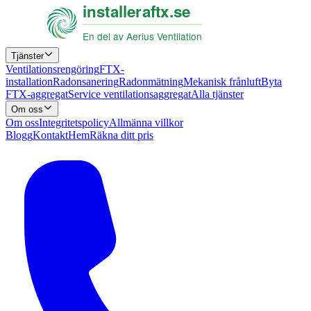
Tjänster
Ventilationsrengöring
FTX-
installation
Radonsanering
Radonmätning
Mekanisk frånluft
Byta
FTX-aggregat
Service ventilationsaggregat
Alla tjänster
Om oss
Om oss
Integritetspolicy
Allmänna villkor
Blogg
Kontakt
Hem
Räkna ditt pris