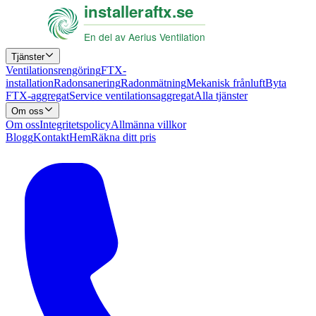
Tjänster
Ventilationsrengöring
FTX-
installation
Radonsanering
Radonmätning
Mekanisk frånluft
Byta
FTX-aggregat
Service ventilationsaggregat
Alla tjänster
Om oss
Om oss
Integritetspolicy
Allmänna villkor
Blogg
Kontakt
Hem
Räkna ditt pris