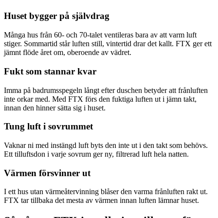
Huset bygger på självdrag
Många hus från 60- och 70-talet ventileras bara av att varm luft
stiger. Sommartid står luften still, vintertid drar det kallt. FTX ger ett
jämnt flöde året om, oberoende av vädret.
Fukt som stannar kvar
Imma på badrumsspegeln långt efter duschen betyder att frånluften
inte orkar med. Med FTX förs den fuktiga luften ut i jämn takt,
innan den hinner sätta sig i huset.
Tung luft i sovrummet
Vaknar ni med instängd luft byts den inte ut i den takt som behövs.
Ett tilluftsdon i varje sovrum ger ny, filtrerad luft hela natten.
Värmen försvinner ut
I ett hus utan värmeåtervinning blåser den varma frånluften rakt ut.
FTX tar tillbaka det mesta av värmen innan luften lämnar huset.