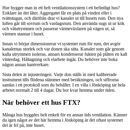
Hur bygger man in ett helt ventilationssystem i ett befintligt hus?
Enklare än det låter. Aggregatet får en plats på vinden eller i
tvättstugan, och därifrån drar vi kanaler ut till husets rum. Den nya
luften går till sovrum och vardagsrum. Den använda sugs ut ur kök
och våtutrymmen och passerar värmeväxlaren på vägen ut, så
värmen stannar i huset.
Innan vi börjar dimensionerar vi systemet rum för rum, det avgör
kanalernas storlek och var donen ska sitta. Kanaler som går genom
kalla utrymmen isoleras, annars kondenserar fukten på plåten en kall
vinterdag. Håltagning och elarbete ingår. Du behöver inte boka
någon annan hantverkare.
Sista delen är injusteringen. Varje don ställs in med kalibrerade
instrument tills flödena stämmer med beräkningen, och siffrorna
samlas i ett protokoll som du behåller. I en villa i Jönköping tar hela
arbetet normalt 2 till 4 dagar. Du bor kvar hemma under tiden.
När behöver ett hus FTX?
Många hus byggdes helt enkelt för en annan tids ventilation. Känner
du igen något av det här hemma i Jönköping är det oftast systemet
det är fel på, inte huset.