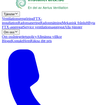
Tjänster
Ventilationsrengöring
FTX-
installation
Radonsanering
Radonmätning
Mekanisk frånluft
Byta
FTX-aggregat
Service ventilationsaggregat
Alla tjänster
Om oss
Om oss
Integritetspolicy
Allmänna villkor
Blogg
Kontakt
Hem
Räkna ditt pris