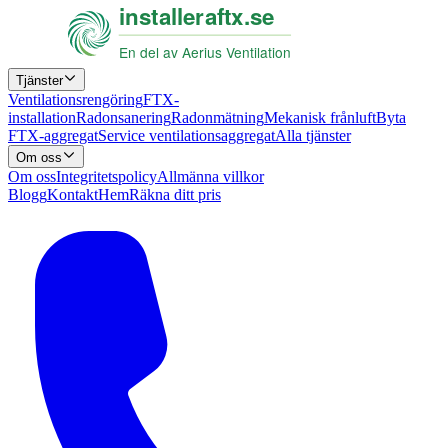
Tjänster
Ventilationsrengöring
FTX-
installation
Radonsanering
Radonmätning
Mekanisk frånluft
Byta
FTX-aggregat
Service ventilationsaggregat
Alla tjänster
Om oss
Om oss
Integritetspolicy
Allmänna villkor
Blogg
Kontakt
Hem
Räkna ditt pris