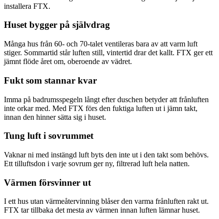
installera FTX.
Huset bygger på självdrag
Många hus från 60- och 70-talet ventileras bara av att varm luft
stiger. Sommartid står luften still, vintertid drar det kallt. FTX ger ett
jämnt flöde året om, oberoende av vädret.
Fukt som stannar kvar
Imma på badrumsspegeln långt efter duschen betyder att frånluften
inte orkar med. Med FTX förs den fuktiga luften ut i jämn takt,
innan den hinner sätta sig i huset.
Tung luft i sovrummet
Vaknar ni med instängd luft byts den inte ut i den takt som behövs.
Ett tilluftsdon i varje sovrum ger ny, filtrerad luft hela natten.
Värmen försvinner ut
I ett hus utan värmeåtervinning blåser den varma frånluften rakt ut.
FTX tar tillbaka det mesta av värmen innan luften lämnar huset.