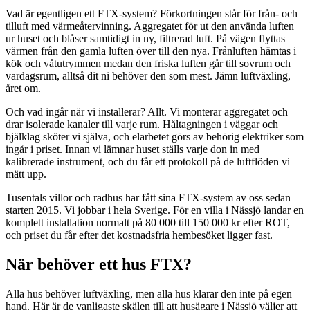
Vad är egentligen ett FTX-system? Förkortningen står för från- och
tilluft med värmeåtervinning. Aggregatet för ut den använda luften
ur huset och blåser samtidigt in ny, filtrerad luft. På vägen flyttas
värmen från den gamla luften över till den nya. Frånluften hämtas i
kök och våtutrymmen medan den friska luften går till sovrum och
vardagsrum, alltså dit ni behöver den som mest. Jämn luftväxling,
året om.
Och vad ingår när vi installerar? Allt. Vi monterar aggregatet och
drar isolerade kanaler till varje rum. Håltagningen i väggar och
bjälklag sköter vi själva, och elarbetet görs av behörig elektriker som
ingår i priset. Innan vi lämnar huset ställs varje don in med
kalibrerade instrument, och du får ett protokoll på de luftflöden vi
mätt upp.
Tusentals villor och radhus har fått sina FTX-system av oss sedan
starten 2015. Vi jobbar i hela Sverige. För en villa i Nässjö landar en
komplett installation normalt på 80 000 till 150 000 kr efter ROT,
och priset du får efter det kostnadsfria hembesöket ligger fast.
När behöver ett hus FTX?
Alla hus behöver luftväxling, men alla hus klarar den inte på egen
hand. Här är de vanligaste skälen till att husägare i Nässjö väljer att