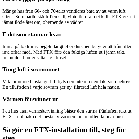
Många hus från 60- och 70-talet ventileras bara av att varm luft
stiger. Sommartid står luften still, vintertid drar det kallt. FTX ger ett
jämnt flöde året om, oberoende av vädret.
Fukt som stannar kvar
Imma på badrumsspegeln långt efter duschen betyder att frånluften
inte orkar med. Med FTX förs den fuktiga luften ut i jämn takt,
innan den hinner sätta sig i huset.
Tung luft i sovrummet
Vaknar ni med instängd luft byts den inte ut i den takt som behövs.
Ett tilluftsdon i varje sovrum ger ny, filtrerad luft hela natten.
Värmen försvinner ut
I ett hus utan värmeåtervinning blåser den varma frånluften rakt ut.
FTX tar tillbaka det mesta av värmen innan luften lämnar huset.
Så går en FTX-installation till, steg för
steg