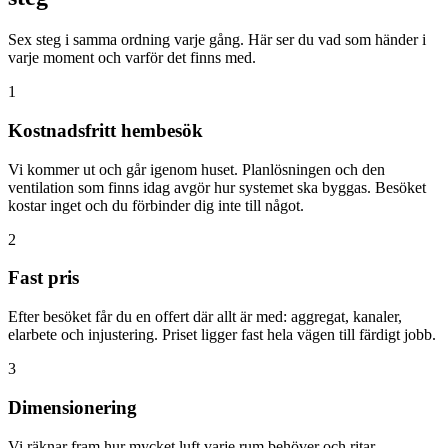
Sex steg i samma ordning varje gång. Här ser du vad som händer i
varje moment och varför det finns med.
1
Kostnadsfritt hembesök
Vi kommer ut och går igenom huset. Planlösningen och den
ventilation som finns idag avgör hur systemet ska byggas. Besöket
kostar inget och du förbinder dig inte till något.
2
Fast pris
Efter besöket får du en offert där allt är med: aggregat, kanaler,
elarbete och injustering. Priset ligger fast hela vägen till färdigt jobb.
3
Dimensionering
Vi räknar fram hur mycket luft varje rum behöver och ritar