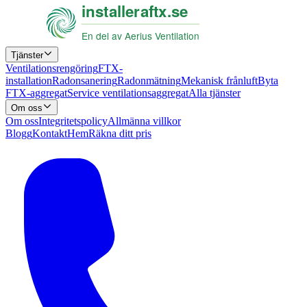
Tjänster
Ventilationsrengöring
FTX-
installation
Radonsanering
Radonmätning
Mekanisk frånluft
Byta
FTX-aggregat
Service ventilationsaggregat
Alla tjänster
Om oss
Om oss
Integritetspolicy
Allmänna villkor
Blogg
Kontakt
Hem
Räkna ditt pris