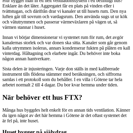
Hur bygger man in ett helt ventilationssystem i ett befintligt hus?
Enklare än det låter. Aggregatet får en plats på vinden eller i
tvättstugan, och därifrån drar vi kanaler ut till husets rum. Den nya
luften går till sovrum och vardagsrum. Den använda sugs ut ur kök
och våtutrymmen och passerar värmeväxlaren på vägen ut, så
värmen stannar i huset.
Innan vi börjar dimensionerar vi systemet rum för rum, det avgör
kanalernas storlek och var donen ska sitta. Kanaler som går genom
kalla utrymmen isoleras, annars kondenserar fukten på plåten en kall
vinterdag. Håltagning och elarbete ingår. Du behöver inte boka
någon annan hantverkare.
Sista delen är injusteringen. Varje don ställs in med kalibrerade
instrument tills flödena stämmer med beräkningen, och siffrorna
samlas i ett protokoll som du behåller. I en villa i Götene tar hela
arbetet normalt 2 till 4 dagar. Du bor kvar hemma under tiden.
När behöver ett hus FTX?
Många hus byggdes helt enkelt för en annan tids ventilation. Känner
du igen något av det här hemma i Götene är det oftast systemet det
är fel på, inte huset.
Huset bygger på självdrag