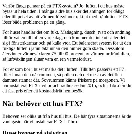
Varför lägga pengar på ett FTX-system? Jo, luften i ett hus måste
bytas ut hela tiden. I många äldre hus sker det antingen för dåligt
eller till priset av att värmen försvinner rakt ut med frånluften. FTX
löser båda problemen på en gång.
För huset handlar det om fukt. Matlagning, dusch, tvätt och andning
tillför vatten till luften varje dag, och kommer det inte ut sätter det
sig i fönsterkarmar och på kalla ytor. Ett balanserat system för ut den
fuktiga luften i jämn takt innan den hinner göra skada. Dessutom
återvinner värmeväxlaren 75 till 90 procent av värmen ur frånluften,
så luftväxlingen slutar vara en ren värmeförlust.
För er som bor i huset märks det i luften. Tilluften passerar ett F7-
filter innan den når rummen, så pollen och det mesta av det fina
dammet stannar där. Sovrummen känns friskare på morgonen. Vi
har installerat FTX i villor och radhus sedan 2015, och i Tibro får du
ett fast pris efter ett kostnadsfritt hembesök.
När behöver ett hus FTX?
Behoven ser olika ut från hus till hus. De här fyra situationerna är de
vanligaste när vi installerar FTX i Tibro.
Huset bygger på självdrag