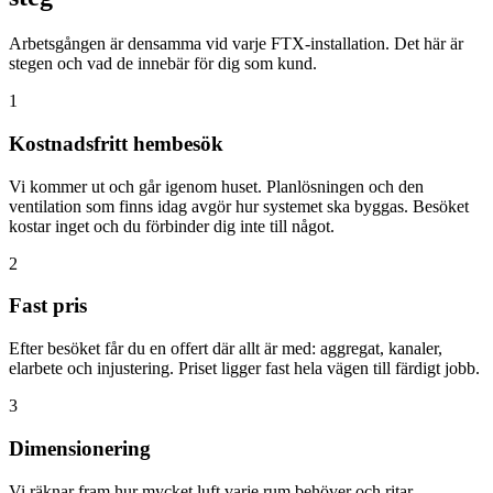
Arbetsgången är densamma vid varje FTX-installation. Det här är
stegen och vad de innebär för dig som kund.
1
Kostnadsfritt hembesök
Vi kommer ut och går igenom huset. Planlösningen och den
ventilation som finns idag avgör hur systemet ska byggas. Besöket
kostar inget och du förbinder dig inte till något.
2
Fast pris
Efter besöket får du en offert där allt är med: aggregat, kanaler,
elarbete och injustering. Priset ligger fast hela vägen till färdigt jobb.
3
Dimensionering
Vi räknar fram hur mycket luft varje rum behöver och ritar