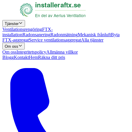
Tjänster
Ventilationsrengöring
FTX-
installation
Radonsanering
Radonmätning
Mekanisk frånluft
Byta
FTX-aggregat
Service ventilationsaggregat
Alla tjänster
Om oss
Om oss
Integritetspolicy
Allmänna villkor
Blogg
Kontakt
Hem
Räkna ditt pris