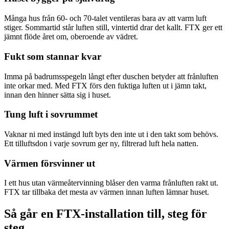
Många hus från 60- och 70-talet ventileras bara av att varm luft
stiger. Sommartid står luften still, vintertid drar det kallt. FTX ger ett
jämnt flöde året om, oberoende av vädret.
Fukt som stannar kvar
Imma på badrumsspegeln långt efter duschen betyder att frånluften
inte orkar med. Med FTX förs den fuktiga luften ut i jämn takt,
innan den hinner sätta sig i huset.
Tung luft i sovrummet
Vaknar ni med instängd luft byts den inte ut i den takt som behövs.
Ett tilluftsdon i varje sovrum ger ny, filtrerad luft hela natten.
Värmen försvinner ut
I ett hus utan värmeåtervinning blåser den varma frånluften rakt ut.
FTX tar tillbaka det mesta av värmen innan luften lämnar huset.
Så går en FTX-installation till, steg för
steg