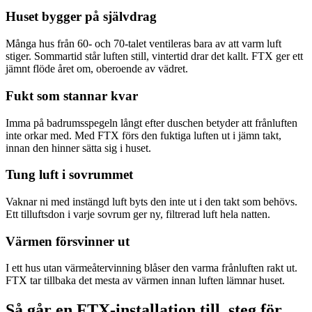
Huset bygger på självdrag
Många hus från 60- och 70-talet ventileras bara av att varm luft
stiger. Sommartid står luften still, vintertid drar det kallt. FTX ger ett
jämnt flöde året om, oberoende av vädret.
Fukt som stannar kvar
Imma på badrumsspegeln långt efter duschen betyder att frånluften
inte orkar med. Med FTX förs den fuktiga luften ut i jämn takt,
innan den hinner sätta sig i huset.
Tung luft i sovrummet
Vaknar ni med instängd luft byts den inte ut i den takt som behövs.
Ett tilluftsdon i varje sovrum ger ny, filtrerad luft hela natten.
Värmen försvinner ut
I ett hus utan värmeåtervinning blåser den varma frånluften rakt ut.
FTX tar tillbaka det mesta av värmen innan luften lämnar huset.
Så går en FTX-installation till, steg för