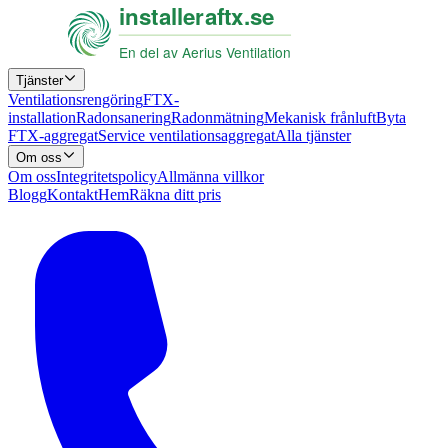
Tjänster
Ventilationsrengöring
FTX-
installation
Radonsanering
Radonmätning
Mekanisk frånluft
Byta
FTX-aggregat
Service ventilationsaggregat
Alla tjänster
Om oss
Om oss
Integritetspolicy
Allmänna villkor
Blogg
Kontakt
Hem
Räkna ditt pris