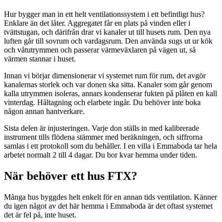
Hur bygger man in ett helt ventilationssystem i ett befintligt hus?
Enklare än det låter. Aggregatet får en plats på vinden eller i
tvättstugan, och därifrån drar vi kanaler ut till husets rum. Den nya
luften går till sovrum och vardagsrum. Den använda sugs ut ur kök
och våtutrymmen och passerar värmeväxlaren på vägen ut, så
värmen stannar i huset.
Innan vi börjar dimensionerar vi systemet rum för rum, det avgör
kanalernas storlek och var donen ska sitta. Kanaler som går genom
kalla utrymmen isoleras, annars kondenserar fukten på plåten en kall
vinterdag. Håltagning och elarbete ingår. Du behöver inte boka
någon annan hantverkare.
Sista delen är injusteringen. Varje don ställs in med kalibrerade
instrument tills flödena stämmer med beräkningen, och siffrorna
samlas i ett protokoll som du behåller. I en villa i Emmaboda tar hela
arbetet normalt 2 till 4 dagar. Du bor kvar hemma under tiden.
När behöver ett hus FTX?
Många hus byggdes helt enkelt för en annan tids ventilation. Känner
du igen något av det här hemma i Emmaboda är det oftast systemet
det är fel på, inte huset.