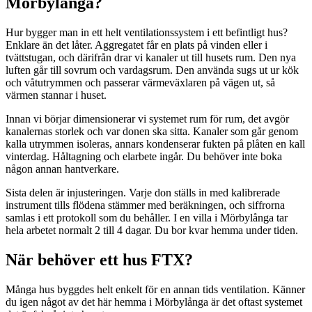
Mörbylånga?
Hur bygger man in ett helt ventilationssystem i ett befintligt hus?
Enklare än det låter. Aggregatet får en plats på vinden eller i
tvättstugan, och därifrån drar vi kanaler ut till husets rum. Den nya
luften går till sovrum och vardagsrum. Den använda sugs ut ur kök
och våtutrymmen och passerar värmeväxlaren på vägen ut, så
värmen stannar i huset.
Innan vi börjar dimensionerar vi systemet rum för rum, det avgör
kanalernas storlek och var donen ska sitta. Kanaler som går genom
kalla utrymmen isoleras, annars kondenserar fukten på plåten en kall
vinterdag. Håltagning och elarbete ingår. Du behöver inte boka
någon annan hantverkare.
Sista delen är injusteringen. Varje don ställs in med kalibrerade
instrument tills flödena stämmer med beräkningen, och siffrorna
samlas i ett protokoll som du behåller. I en villa i Mörbylånga tar
hela arbetet normalt 2 till 4 dagar. Du bor kvar hemma under tiden.
När behöver ett hus FTX?
Många hus byggdes helt enkelt för en annan tids ventilation. Känner
du igen något av det här hemma i Mörbylånga är det oftast systemet