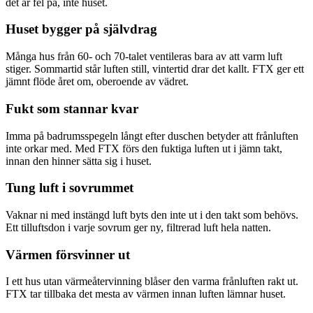
det är fel på, inte huset.
Huset bygger på självdrag
Många hus från 60- och 70-talet ventileras bara av att varm luft
stiger. Sommartid står luften still, vintertid drar det kallt. FTX ger ett
jämnt flöde året om, oberoende av vädret.
Fukt som stannar kvar
Imma på badrumsspegeln långt efter duschen betyder att frånluften
inte orkar med. Med FTX förs den fuktiga luften ut i jämn takt,
innan den hinner sätta sig i huset.
Tung luft i sovrummet
Vaknar ni med instängd luft byts den inte ut i den takt som behövs.
Ett tilluftsdon i varje sovrum ger ny, filtrerad luft hela natten.
Värmen försvinner ut
I ett hus utan värmeåtervinning blåser den varma frånluften rakt ut.
FTX tar tillbaka det mesta av värmen innan luften lämnar huset.