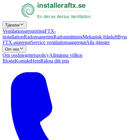
Tjänster
Ventilationsrengöring
FTX-
installation
Radonsanering
Radonmätning
Mekanisk frånluft
Byta
FTX-aggregat
Service ventilationsaggregat
Alla tjänster
Om oss
Om oss
Integritetspolicy
Allmänna villkor
Blogg
Kontakt
Hem
Räkna ditt pris