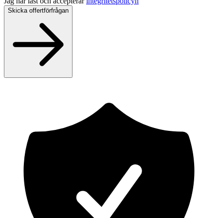
Jag har läst och accepterar
integritetspolicyn
Skicka offertförfrågan