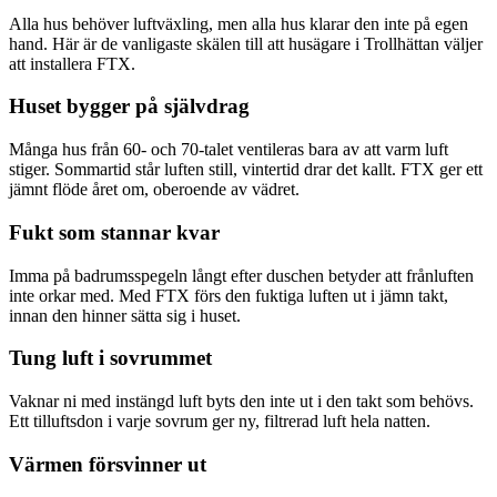
Alla hus behöver luftväxling, men alla hus klarar den inte på egen
hand. Här är de vanligaste skälen till att husägare i Trollhättan väljer
att installera FTX.
Huset bygger på självdrag
Många hus från 60- och 70-talet ventileras bara av att varm luft
stiger. Sommartid står luften still, vintertid drar det kallt. FTX ger ett
jämnt flöde året om, oberoende av vädret.
Fukt som stannar kvar
Imma på badrumsspegeln långt efter duschen betyder att frånluften
inte orkar med. Med FTX förs den fuktiga luften ut i jämn takt,
innan den hinner sätta sig i huset.
Tung luft i sovrummet
Vaknar ni med instängd luft byts den inte ut i den takt som behövs.
Ett tilluftsdon i varje sovrum ger ny, filtrerad luft hela natten.
Värmen försvinner ut