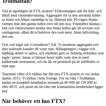
Trollhättan?
Vad är egentligen ett FTX-system? Förkortningen står för från- och
tilluft med värmeåtervinning. Aggregatet för ut den använda luften
ur huset och blåser samtidigt in ny, filtrerad luft. På vägen flyttas
värmen från den gamla luften över till den nya. Frånluften hämtas i
kök och våtutrymmen medan den friska luften går till sovrum och
vardagsrum, alltså dit ni behöver den som mest. Jämn luftväxling,
året om.
Och vad ingår när vi installerar? Allt. Vi monterar aggregatet och
drar isolerade kanaler till varje rum. Håltagningen i väggar och
bjälklag sköter vi själva, och elarbetet görs av behörig elektriker som
ingår i priset. Innan vi lämnar huset ställs varje don in med
kalibrerade instrument, och du får ett protokoll på de luftflöden vi
mätt upp.
Tusentals villor och radhus har fått sina FTX-system av oss sedan
starten 2015. Vi jobbar i hela Sverige. För en villa i Trollhättan
landar en komplett installation normalt på 80 000 till 150 000 kr
efter ROT, och priset du får efter det kostnadsfria hembesöket ligger
fast.
När behöver ett hus FTX?