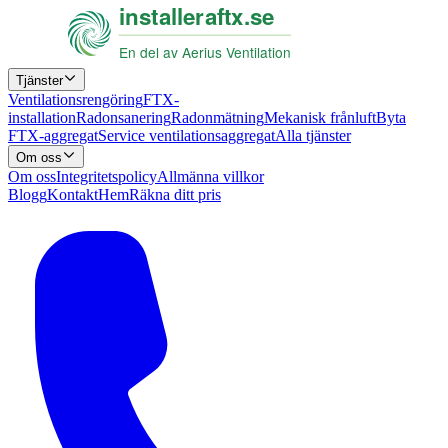
Tjänster
Ventilationsrengöring
FTX-
installation
Radonsanering
Radonmätning
Mekanisk frånluft
Byta
FTX-aggregat
Service ventilationsaggregat
Alla tjänster
Om oss
Om oss
Integritetspolicy
Allmänna villkor
Blogg
Kontakt
Hem
Räkna ditt pris