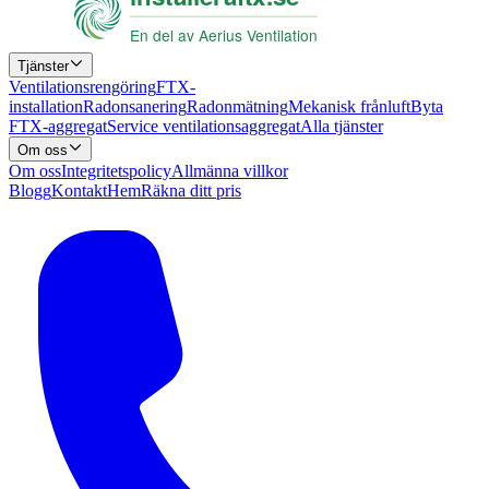
Tjänster
Ventilationsrengöring
FTX-
installation
Radonsanering
Radonmätning
Mekanisk frånluft
Byta
FTX-aggregat
Service ventilationsaggregat
Alla tjänster
Om oss
Om oss
Integritetspolicy
Allmänna villkor
Blogg
Kontakt
Hem
Räkna ditt pris