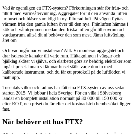
Vad är egentligen ett FTX-system? Förkortningen står för från- och
tilluft med värmeåtervinning. Aggregatet för ut den använda luften
ur huset och blåser samtidigt in ny, filtrerad luft. På vägen flyttas
värmen från den gamla luften över till den nya. Frånluften hämtas i
kök och våtutrymmen medan den friska luften går till sovrum och
vardagsrum, alltså dit ni behöver den som mest. Jämn luftväxling,
året om.
Och vad ingår när vi installerar? Allt. Vi monterar aggregatet och
drar isolerade kanaler till varje rum. Håltagningen i väggar och
bjälklag sköter vi själva, och elarbetet görs av behörig elektriker som
ingår i priset. Innan vi lämnar huset ställs varje don in med
kalibrerade instrument, och du får ett protokoll på de luftflöden vi
mätt upp.
Tusentals villor och radhus har fått sina FTX-system av oss sedan
starten 2015. Vi jobbar i hela Sverige. För en villa i Sölvesborg
landar en komplett installation normalt på 80 000 till 150 000 kr
efter ROT, och priset du får efter det kostnadsfria hembesöket ligger
fast.
När behöver ett hus FTX?