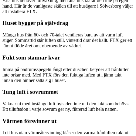
Alla hus behöver luftväxling, men alla hus klarar den inte på egen
hand. Här är de vanligaste skälen till att husägare i Sölvesborg väljer
att installera FTX.
Huset bygger på självdrag
Många hus från 60- och 70-talet ventileras bara av att varm luft
stiger. Sommartid står luften still, vintertid drar det kallt. FTX ger ett
jämnt flöde året om, oberoende av vädret.
Fukt som stannar kvar
Imma på badrumsspegeln långt efter duschen betyder att frånluften
inte orkar med. Med FTX förs den fuktiga luften ut i jämn takt,
innan den hinner sätta sig i huset.
Tung luft i sovrummet
Vaknar ni med instängd luft byts den inte ut i den takt som behövs.
Ett tilluftsdon i varje sovrum ger ny, filtrerad luft hela natten.
Värmen försvinner ut
I ett hus utan värmeåtervinning blåser den varma frånluften rakt ut.