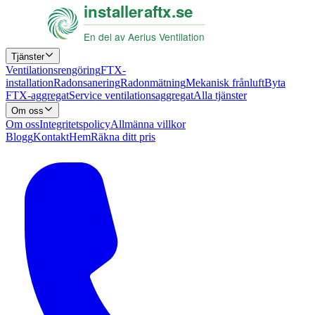
Tjänster
Ventilationsrengöring
FTX-
installation
Radonsanering
Radonmätning
Mekanisk frånluft
Byta
FTX-aggregat
Service ventilationsaggregat
Alla tjänster
Om oss
Om oss
Integritetspolicy
Allmänna villkor
Blogg
Kontakt
Hem
Räkna ditt pris