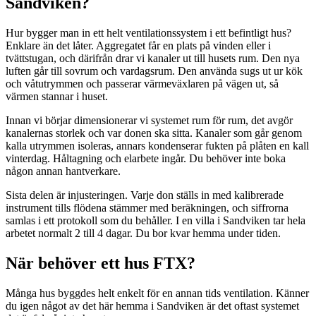
Sandviken?
Hur bygger man in ett helt ventilationssystem i ett befintligt hus?
Enklare än det låter. Aggregatet får en plats på vinden eller i
tvättstugan, och därifrån drar vi kanaler ut till husets rum. Den nya
luften går till sovrum och vardagsrum. Den använda sugs ut ur kök
och våtutrymmen och passerar värmeväxlaren på vägen ut, så
värmen stannar i huset.
Innan vi börjar dimensionerar vi systemet rum för rum, det avgör
kanalernas storlek och var donen ska sitta. Kanaler som går genom
kalla utrymmen isoleras, annars kondenserar fukten på plåten en kall
vinterdag. Håltagning och elarbete ingår. Du behöver inte boka
någon annan hantverkare.
Sista delen är injusteringen. Varje don ställs in med kalibrerade
instrument tills flödena stämmer med beräkningen, och siffrorna
samlas i ett protokoll som du behåller. I en villa i Sandviken tar hela
arbetet normalt 2 till 4 dagar. Du bor kvar hemma under tiden.
När behöver ett hus FTX?
Många hus byggdes helt enkelt för en annan tids ventilation. Känner
du igen något av det här hemma i Sandviken är det oftast systemet