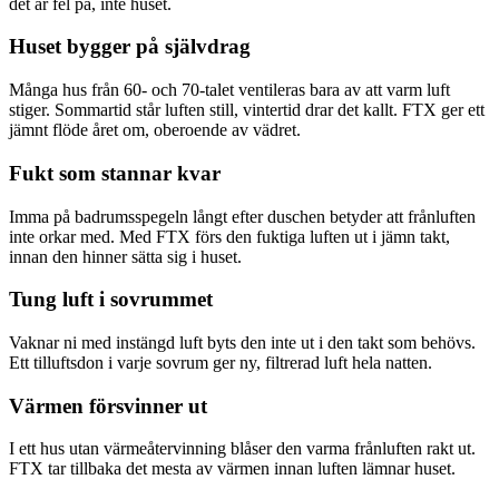
det är fel på, inte huset.
Huset bygger på självdrag
Många hus från 60- och 70-talet ventileras bara av att varm luft
stiger. Sommartid står luften still, vintertid drar det kallt. FTX ger ett
jämnt flöde året om, oberoende av vädret.
Fukt som stannar kvar
Imma på badrumsspegeln långt efter duschen betyder att frånluften
inte orkar med. Med FTX förs den fuktiga luften ut i jämn takt,
innan den hinner sätta sig i huset.
Tung luft i sovrummet
Vaknar ni med instängd luft byts den inte ut i den takt som behövs.
Ett tilluftsdon i varje sovrum ger ny, filtrerad luft hela natten.
Värmen försvinner ut
I ett hus utan värmeåtervinning blåser den varma frånluften rakt ut.
FTX tar tillbaka det mesta av värmen innan luften lämnar huset.