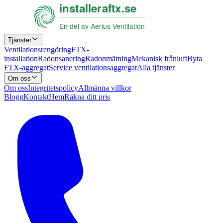
Tjänster
Ventilationsrengöring
FTX-
installation
Radonsanering
Radonmätning
Mekanisk frånluft
Byta
FTX-aggregat
Service ventilationsaggregat
Alla tjänster
Om oss
Om oss
Integritetspolicy
Allmänna villkor
Blogg
Kontakt
Hem
Räkna ditt pris