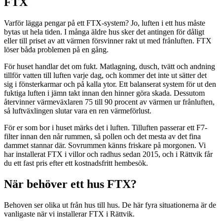
FTX
Varför lägga pengar på ett FTX-system? Jo, luften i ett hus måste
bytas ut hela tiden. I många äldre hus sker det antingen för dåligt
eller till priset av att värmen försvinner rakt ut med frånluften. FTX
löser båda problemen på en gång.
För huset handlar det om fukt. Matlagning, dusch, tvätt och andning
tillför vatten till luften varje dag, och kommer det inte ut sätter det
sig i fönsterkarmar och på kalla ytor. Ett balanserat system för ut den
fuktiga luften i jämn takt innan den hinner göra skada. Dessutom
återvinner värmeväxlaren 75 till 90 procent av värmen ur frånluften,
så luftväxlingen slutar vara en ren värmeförlust.
För er som bor i huset märks det i luften. Tilluften passerar ett F7-
filter innan den når rummen, så pollen och det mesta av det fina
dammet stannar där. Sovrummen känns friskare på morgonen. Vi
har installerat FTX i villor och radhus sedan 2015, och i Rättvik får
du ett fast pris efter ett kostnadsfritt hembesök.
När behöver ett hus FTX?
Behoven ser olika ut från hus till hus. De här fyra situationerna är de
vanligaste när vi installerar FTX i Rättvik.