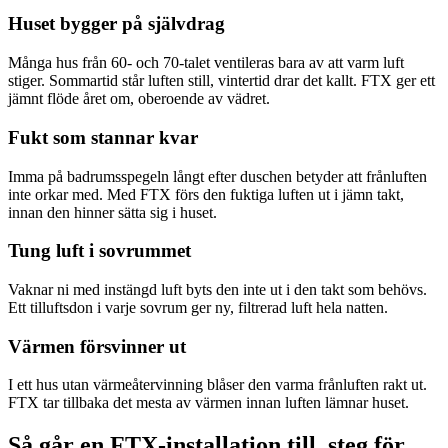
Huset bygger på självdrag
Många hus från 60- och 70-talet ventileras bara av att varm luft
stiger. Sommartid står luften still, vintertid drar det kallt. FTX ger ett
jämnt flöde året om, oberoende av vädret.
Fukt som stannar kvar
Imma på badrumsspegeln långt efter duschen betyder att frånluften
inte orkar med. Med FTX förs den fuktiga luften ut i jämn takt,
innan den hinner sätta sig i huset.
Tung luft i sovrummet
Vaknar ni med instängd luft byts den inte ut i den takt som behövs.
Ett tilluftsdon i varje sovrum ger ny, filtrerad luft hela natten.
Värmen försvinner ut
I ett hus utan värmeåtervinning blåser den varma frånluften rakt ut.
FTX tar tillbaka det mesta av värmen innan luften lämnar huset.
Så går en FTX-installation till, steg för