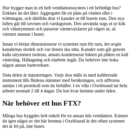
Hur bygger man in ett helt ventilationssystem i ett befintligt hus?
Enklare än det låter. Aggregatet får en plats på vinden eller i
tvättstugan, och därifrån drar vi kanaler ut till husets rum. Den nya
luften går till sovrum och vardagsrum. Den använda sugs ut ur kök
och våtutrymmen och passerar värmeväxlaren på vägen ut, så
värmen stannar i huset.
Innan vi börjar dimensionerar vi systemet rum för rum, det avgör
kanalernas storlek och var donen ska sitta. Kanaler som går genom
kalla utrymmen isoleras, annars kondenserar fukten på plåten en kall
vinterdag. Håltagning och elarbete ingår. Du behöver inte boka
någon annan hantverkare.
Sista delen är injusteringen. Varje don ställs in med kalibrerade
instrument tills flödena stämmer med beräkningen, och siffrorna
samlas i ett protokoll som du behåller. I en villa i Oxelösund tar hela
arbetet normalt 2 till 4 dagar. Du bor kvar hemma under tiden.
När behöver ett hus FTX?
Många hus byggdes helt enkelt för en annan tids ventilation. Känner
du igen något av det här hemma i Oxelösund är det oftast systemet
det är fel på, inte huset.