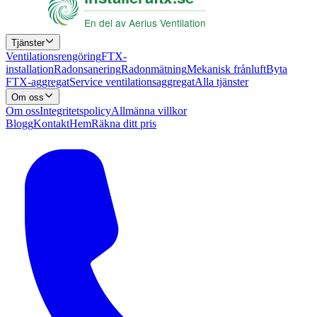
Tjänster
Ventilationsrengöring
FTX-
installation
Radonsanering
Radonmätning
Mekanisk frånluft
Byta
FTX-aggregat
Service ventilationsaggregat
Alla tjänster
Om oss
Om oss
Integritetspolicy
Allmänna villkor
Blogg
Kontakt
Hem
Räkna ditt pris