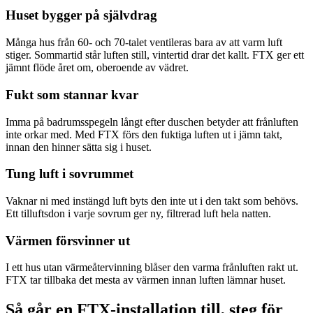
Huset bygger på självdrag
Många hus från 60- och 70-talet ventileras bara av att varm luft
stiger. Sommartid står luften still, vintertid drar det kallt. FTX ger ett
jämnt flöde året om, oberoende av vädret.
Fukt som stannar kvar
Imma på badrumsspegeln långt efter duschen betyder att frånluften
inte orkar med. Med FTX förs den fuktiga luften ut i jämn takt,
innan den hinner sätta sig i huset.
Tung luft i sovrummet
Vaknar ni med instängd luft byts den inte ut i den takt som behövs.
Ett tilluftsdon i varje sovrum ger ny, filtrerad luft hela natten.
Värmen försvinner ut
I ett hus utan värmeåtervinning blåser den varma frånluften rakt ut.
FTX tar tillbaka det mesta av värmen innan luften lämnar huset.
Så går en FTX-installation till, steg för