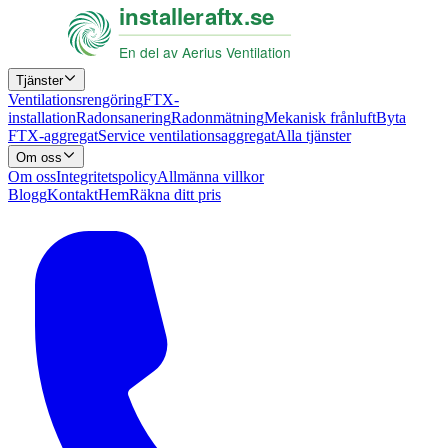
Tjänster
Ventilationsrengöring
FTX-
installation
Radonsanering
Radonmätning
Mekanisk frånluft
Byta
FTX-aggregat
Service ventilationsaggregat
Alla tjänster
Om oss
Om oss
Integritetspolicy
Allmänna villkor
Blogg
Kontakt
Hem
Räkna ditt pris