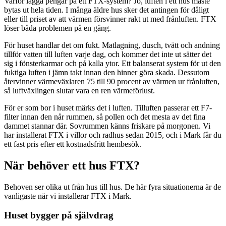
Varför lägga pengar på ett FTX-system? Jo, luften i ett hus måste
bytas ut hela tiden. I många äldre hus sker det antingen för dåligt
eller till priset av att värmen försvinner rakt ut med frånluften. FTX
löser båda problemen på en gång.
För huset handlar det om fukt. Matlagning, dusch, tvätt och andning
tillför vatten till luften varje dag, och kommer det inte ut sätter det
sig i fönsterkarmar och på kalla ytor. Ett balanserat system för ut den
fuktiga luften i jämn takt innan den hinner göra skada. Dessutom
återvinner värmeväxlaren 75 till 90 procent av värmen ur frånluften,
så luftväxlingen slutar vara en ren värmeförlust.
För er som bor i huset märks det i luften. Tilluften passerar ett F7-
filter innan den når rummen, så pollen och det mesta av det fina
dammet stannar där. Sovrummen känns friskare på morgonen. Vi
har installerat FTX i villor och radhus sedan 2015, och i Mark får du
ett fast pris efter ett kostnadsfritt hembesök.
När behöver ett hus FTX?
Behoven ser olika ut från hus till hus. De här fyra situationerna är de
vanligaste när vi installerar FTX i Mark.
Huset bygger på självdrag