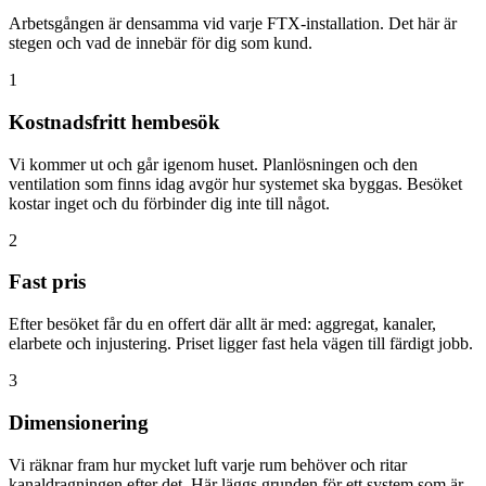
Arbetsgången är densamma vid varje FTX-installation. Det här är
stegen och vad de innebär för dig som kund.
1
Kostnadsfritt hembesök
Vi kommer ut och går igenom huset. Planlösningen och den
ventilation som finns idag avgör hur systemet ska byggas. Besöket
kostar inget och du förbinder dig inte till något.
2
Fast pris
Efter besöket får du en offert där allt är med: aggregat, kanaler,
elarbete och injustering. Priset ligger fast hela vägen till färdigt jobb.
3
Dimensionering
Vi räknar fram hur mycket luft varje rum behöver och ritar
kanaldragningen efter det. Här läggs grunden för ett system som är