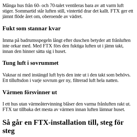
Många hus från 60- och 70-talet ventileras bara av att varm luft
stiger. Sommartid står luften still, vintertid drar det kallt. FTX ger ett
jämnt flöde året om, oberoende av vädret.
Fukt som stannar kvar
Imma på badrumsspegeln långt efter duschen betyder att frånluften
inte orkar med. Med FTX förs den fuktiga luften ut i jämn takt,
innan den hinner sätta sig i huset.
Tung luft i sovrummet
Vaknar ni med instängd luft byts den inte ut i den takt som behövs.
Ett tilluftsdon i varje sovrum ger ny, filtrerad luft hela natten.
Värmen försvinner ut
I ett hus utan värmeåtervinning blåser den varma frånluften rakt ut.
FTX tar tillbaka det mesta av värmen innan luften lämnar huset.
Så går en FTX-installation till, steg för
steg