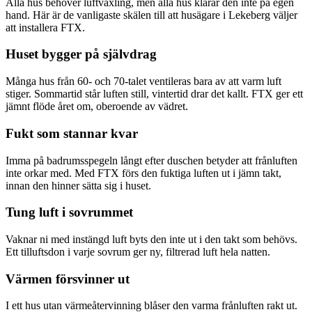
Alla hus behöver luftväxling, men alla hus klarar den inte på egen
hand. Här är de vanligaste skälen till att husägare i Lekeberg väljer
att installera FTX.
Huset bygger på självdrag
Många hus från 60- och 70-talet ventileras bara av att varm luft
stiger. Sommartid står luften still, vintertid drar det kallt. FTX ger ett
jämnt flöde året om, oberoende av vädret.
Fukt som stannar kvar
Imma på badrumsspegeln långt efter duschen betyder att frånluften
inte orkar med. Med FTX förs den fuktiga luften ut i jämn takt,
innan den hinner sätta sig i huset.
Tung luft i sovrummet
Vaknar ni med instängd luft byts den inte ut i den takt som behövs.
Ett tilluftsdon i varje sovrum ger ny, filtrerad luft hela natten.
Värmen försvinner ut
I ett hus utan värmeåtervinning blåser den varma frånluften rakt ut.