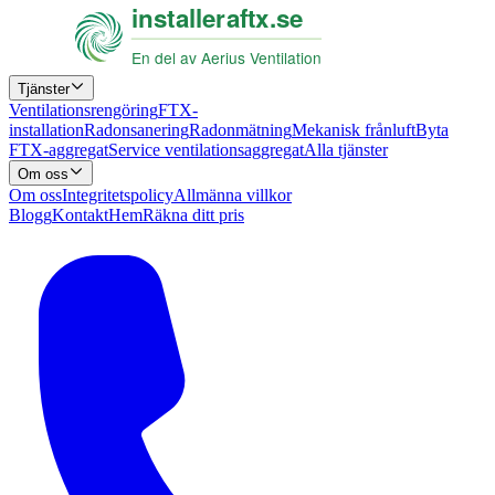
Tjänster
Ventilationsrengöring
FTX-
installation
Radonsanering
Radonmätning
Mekanisk frånluft
Byta
FTX-aggregat
Service ventilationsaggregat
Alla tjänster
Om oss
Om oss
Integritetspolicy
Allmänna villkor
Blogg
Kontakt
Hem
Räkna ditt pris