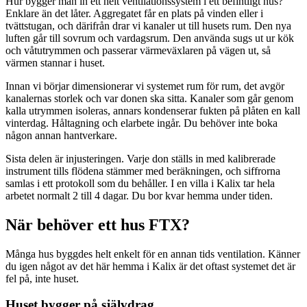
Hur bygger man in ett helt ventilationssystem i ett befintligt hus?
Enklare än det låter. Aggregatet får en plats på vinden eller i
tvättstugan, och därifrån drar vi kanaler ut till husets rum. Den nya
luften går till sovrum och vardagsrum. Den använda sugs ut ur kök
och våtutrymmen och passerar värmeväxlaren på vägen ut, så
värmen stannar i huset.
Innan vi börjar dimensionerar vi systemet rum för rum, det avgör
kanalernas storlek och var donen ska sitta. Kanaler som går genom
kalla utrymmen isoleras, annars kondenserar fukten på plåten en kall
vinterdag. Håltagning och elarbete ingår. Du behöver inte boka
någon annan hantverkare.
Sista delen är injusteringen. Varje don ställs in med kalibrerade
instrument tills flödena stämmer med beräkningen, och siffrorna
samlas i ett protokoll som du behåller. I en villa i Kalix tar hela
arbetet normalt 2 till 4 dagar. Du bor kvar hemma under tiden.
När behöver ett hus FTX?
Många hus byggdes helt enkelt för en annan tids ventilation. Känner
du igen något av det här hemma i Kalix är det oftast systemet det är
fel på, inte huset.
Huset bygger på självdrag