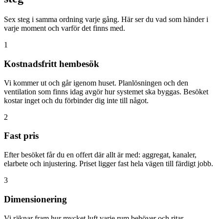
Sex steg i samma ordning varje gång. Här ser du vad som händer i
varje moment och varför det finns med.
1
Kostnadsfritt hembesök
Vi kommer ut och går igenom huset. Planlösningen och den
ventilation som finns idag avgör hur systemet ska byggas. Besöket
kostar inget och du förbinder dig inte till något.
2
Fast pris
Efter besöket får du en offert där allt är med: aggregat, kanaler,
elarbete och injustering. Priset ligger fast hela vägen till färdigt jobb.
3
Dimensionering
Vi räknar fram hur mycket luft varje rum behöver och ritar