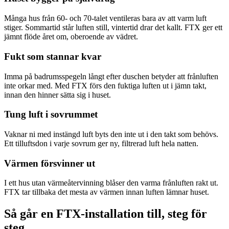
Många hus från 60- och 70-talet ventileras bara av att varm luft
stiger. Sommartid står luften still, vintertid drar det kallt. FTX ger ett
jämnt flöde året om, oberoende av vädret.
Fukt som stannar kvar
Imma på badrumsspegeln långt efter duschen betyder att frånluften
inte orkar med. Med FTX förs den fuktiga luften ut i jämn takt,
innan den hinner sätta sig i huset.
Tung luft i sovrummet
Vaknar ni med instängd luft byts den inte ut i den takt som behövs.
Ett tilluftsdon i varje sovrum ger ny, filtrerad luft hela natten.
Värmen försvinner ut
I ett hus utan värmeåtervinning blåser den varma frånluften rakt ut.
FTX tar tillbaka det mesta av värmen innan luften lämnar huset.
Så går en FTX-installation till, steg för
steg