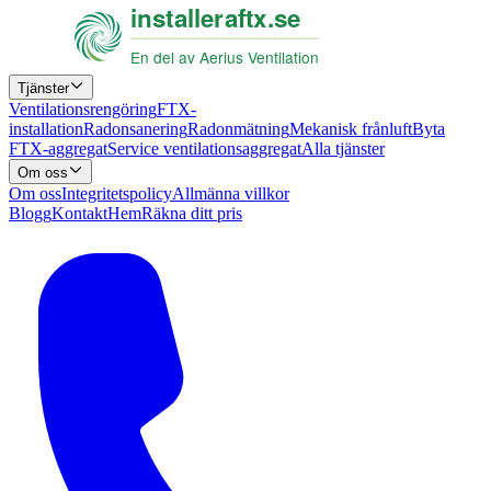
Tjänster
Ventilationsrengöring
FTX-
installation
Radonsanering
Radonmätning
Mekanisk frånluft
Byta
FTX-aggregat
Service ventilationsaggregat
Alla tjänster
Om oss
Om oss
Integritetspolicy
Allmänna villkor
Blogg
Kontakt
Hem
Räkna ditt pris