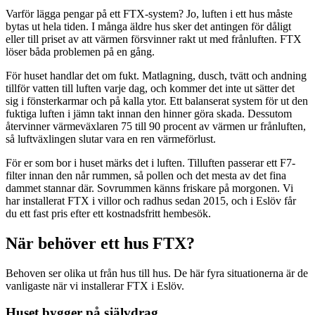
Varför lägga pengar på ett FTX-system? Jo, luften i ett hus måste
bytas ut hela tiden. I många äldre hus sker det antingen för dåligt
eller till priset av att värmen försvinner rakt ut med frånluften. FTX
löser båda problemen på en gång.
För huset handlar det om fukt. Matlagning, dusch, tvätt och andning
tillför vatten till luften varje dag, och kommer det inte ut sätter det
sig i fönsterkarmar och på kalla ytor. Ett balanserat system för ut den
fuktiga luften i jämn takt innan den hinner göra skada. Dessutom
återvinner värmeväxlaren 75 till 90 procent av värmen ur frånluften,
så luftväxlingen slutar vara en ren värmeförlust.
För er som bor i huset märks det i luften. Tilluften passerar ett F7-
filter innan den når rummen, så pollen och det mesta av det fina
dammet stannar där. Sovrummen känns friskare på morgonen. Vi
har installerat FTX i villor och radhus sedan 2015, och i Eslöv får
du ett fast pris efter ett kostnadsfritt hembesök.
När behöver ett hus FTX?
Behoven ser olika ut från hus till hus. De här fyra situationerna är de
vanligaste när vi installerar FTX i Eslöv.
Huset bygger på självdrag