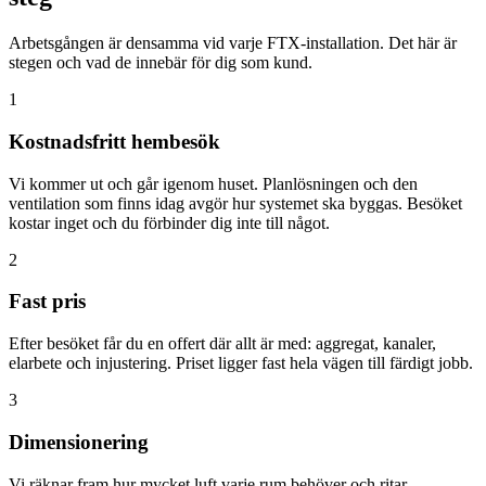
Arbetsgången är densamma vid varje FTX-installation. Det här är
stegen och vad de innebär för dig som kund.
1
Kostnadsfritt hembesök
Vi kommer ut och går igenom huset. Planlösningen och den
ventilation som finns idag avgör hur systemet ska byggas. Besöket
kostar inget och du förbinder dig inte till något.
2
Fast pris
Efter besöket får du en offert där allt är med: aggregat, kanaler,
elarbete och injustering. Priset ligger fast hela vägen till färdigt jobb.
3
Dimensionering
Vi räknar fram hur mycket luft varje rum behöver och ritar