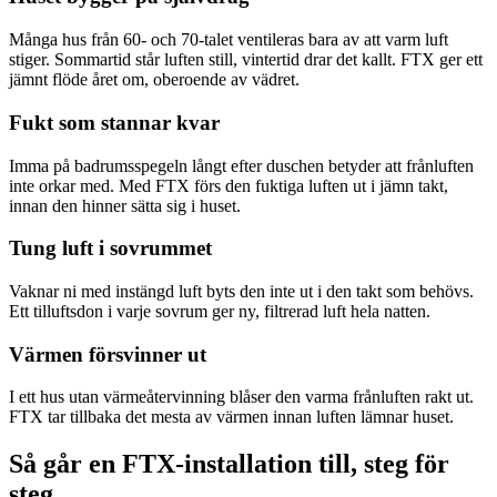
Många hus från 60- och 70-talet ventileras bara av att varm luft
stiger. Sommartid står luften still, vintertid drar det kallt. FTX ger ett
jämnt flöde året om, oberoende av vädret.
Fukt som stannar kvar
Imma på badrumsspegeln långt efter duschen betyder att frånluften
inte orkar med. Med FTX förs den fuktiga luften ut i jämn takt,
innan den hinner sätta sig i huset.
Tung luft i sovrummet
Vaknar ni med instängd luft byts den inte ut i den takt som behövs.
Ett tilluftsdon i varje sovrum ger ny, filtrerad luft hela natten.
Värmen försvinner ut
I ett hus utan värmeåtervinning blåser den varma frånluften rakt ut.
FTX tar tillbaka det mesta av värmen innan luften lämnar huset.
Så går en FTX-installation till, steg för
steg