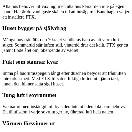
Alla hus behöver luftväxling, men alla hus klarar den inte på egen
hand. Här är de vanligaste skälen till att husägare i Bandhagen väljer
att installera FTX.
Huset bygger på självdrag
Många hus från 60- och 70-talet ventileras bara av att varm luft
stiger. Sommartid står luften still, vintertid drar det kallt. FTX ger ett
jämnt flöde året om, oberoende av vädret.
Fukt som stannar kvar
Imma på badrumsspegeln långt efter duschen betyder att frånluften
inte orkar med. Med FTX förs den fuktiga luften ut i jämn takt,
innan den hinner sätta sig i huset.
Tung luft i sovrummet
Vaknar ni med instängd luft byts den inte ut i den takt som behövs.
Ett tilluftsdon i varje sovrum ger ny, filtrerad luft hela natten.
Värmen försvinner ut