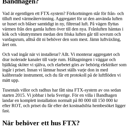
Bandhagen?
Vad är egentligen ett FTX-system? Förkortningen står för från- och
tilluft med värmeåtervinning. Aggregatet för ut den använda luften
ur huset och blåser samtidigt in ny, filtrerad luft. På vägen flyttas
värmen från den gamla luften över till den nya. Frånluften hämtas i
kök och våtutrymmen medan den friska luften går till sovrum och
vardagsrum, alltså dit ni behöver den som mest. Jämn luftväxling,
året om.
Och vad ingår när vi installerar? Allt. Vi monterar aggregatet och
drar isolerade kanaler till varje rum. Håltagningen i väggar och
bjälklag sköter vi själva, och elarbetet görs av behörig elektriker som
ingår i priset. Innan vi lämnar huset ställs varje don in med
kalibrerade instrument, och du får ett protokoll på de luftflöden vi
mätt upp.
Tusentals villor och radhus har fått sina FTX-system av oss sedan
starten 2015. Vi jobbar i hela Sverige. För en villa i Bandhagen
landar en komplett installation normalt på 80 000 till 150 000 kr
efter ROT, och priset du får efter det kostnadsfria hembesöket ligger
fast.
När behöver ett hus FTX?