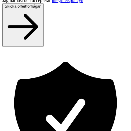
Jag har läst och accepterar
integritetspolicyn
Skicka offertförfrågan