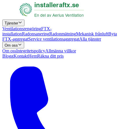
Tjänster
Ventilationsrengöring
FTX-
installation
Radonsanering
Radonmätning
Mekanisk frånluft
Byta
FTX-aggregat
Service ventilationsaggregat
Alla tjänster
Om oss
Om oss
Integritetspolicy
Allmänna villkor
Blogg
Kontakt
Hem
Räkna ditt pris